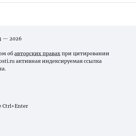
03 — 2026
ном об
авторских правах
при цитировании
osti.ru активная индексируемая ссылка
на.
Ctrl+Enter