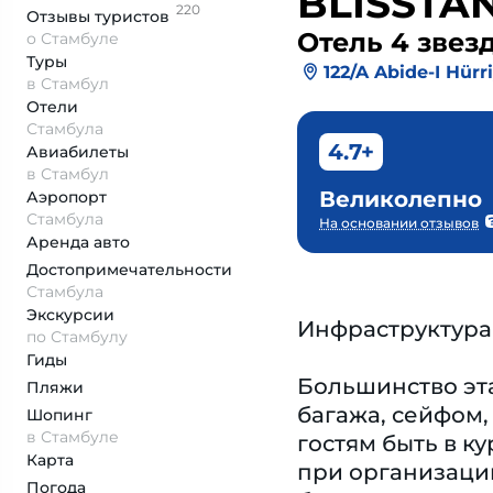
BLISSTA
220
Отзывы
туристов
Отель 4 звез
о Стамбуле
Туры
122/A Abide-I Hürr
в Стамбул
Отели
Стамбула
4.7+
Авиабилеты
в Стамбул
Великолепно
Аэропорт
Стамбула
На основании отзывов
Аренда авто
Достопримеча­тельности
Стамбула
Экскурсии
Инфраструктура
по Стамбулу
Гиды
Большинство эт
Пляжи
багажа, сейфом,
Шопинг
в Стамбуле
гостям быть в к
Карта
при организации
Погода