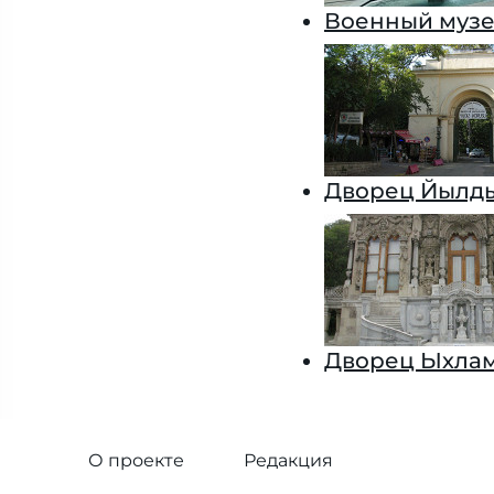
Военный музе
Дворец Йылд
Дворец Ыхла
О проекте
Редакция