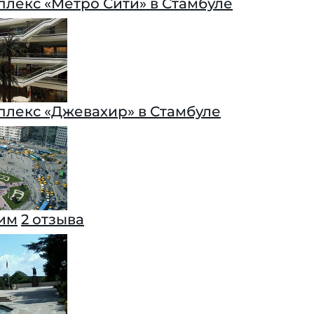
плекс «Метро Сити» в Стамбуле
плекс «Джевахир» в Стамбуле
им
2 отзыва