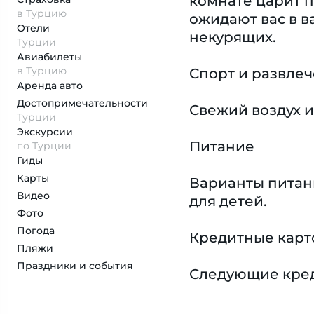
комнате царит 
в Турцию
ожидают вас в 
Отели
некурящих.
Турции
Авиабилеты
в Турцию
Спорт и развле
Аренда авто
Достопримеча­тельности
Свежий воздух и
Турции
Экскурсии
Питание
по Турции
Гиды
Карты
Варианты питани
Видео
для детей.
Фото
Погода
Кредитные карт
Пляжи
Праздники и события
Следующие креди