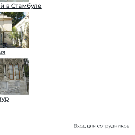
й в Стамбуле
ыз
мур
Вход для сотрудников