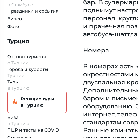
бар. В супермар
в Стамбуле
поднимут настро
Праздники и события
персонал, кругл
Видео
и прачечная поз
Фото
автобуса-шаттла
Турция
Номера
Отзывы туристов
о Турции
В номерах есть 
Города и курорты
окрестностями м
Турции
двуспальная кро
Туры
в Турцию
Дополнительные 
баром и письмен
Горящие туры
в Турцию
оборудованию. О
интернет, телеф
Виза
стандартам совр
в Турцию
Ванные комнаты
ПЦР и тесты на COVID
Страховка