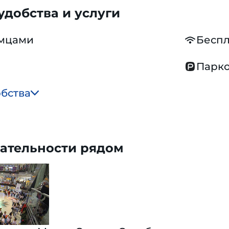
добства и услуги
омцами
Беспл
Парко
обства
ательности рядом