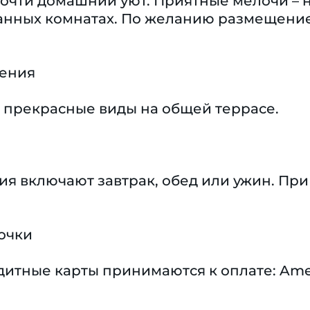
почти домашний уют. Приятные мелочи – 
ванных комнатах. По желанию размещение
чения
 прекрасные виды на общей террасе.
я включают завтрак, обед или ужин. Пр
очки
тные карты принимаются к оплате: Americ