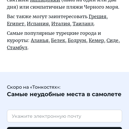
дня) или симпатичные пляжи Черного моря.
Вас также могут заинтересовать
Греция
,
Египет
,
Испания
,
Италия
,
Таиланд
.
Самые популярные турецкие города и
курорты:
Аланья
,
Белек
,
Бодрум
,
Кемер
,
Сиде
,
Стамбул
.
Скоро на «Тонкостях»:
Самые неудобные места в самолете