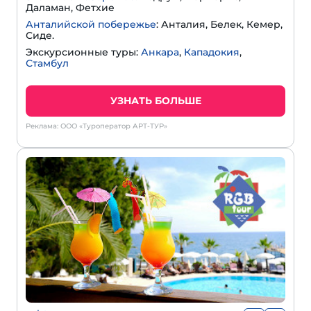
Даламан, Фетхие
Анталийской побережье
: Анталия, Белек, Кемер,
Сиде.
Экскурсионные туры:
Анкара
,
Кападокия
,
Стамбул
УЗНАТЬ БОЛЬШЕ
Реклама: ООО «Туроператор АРТ-ТУР»