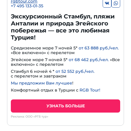
rgbtour.com
+7 495 133-01-35
Экскурсионный Стамбул, пляжи
Анталии и природа Эгейского
побережья — все это любимая
Турция!
Средиземное море 7 ночей 5*
от 63 888 руб./чел.
«Все включено» с перелетом
Эгейское море 7 ночей 5*
от 68 462 руб./чел.
«Все
включено» с перелетом
Стамбул 6 ночей 4 *
от 52 552 руб./чел.
с перелетом и завтраком
Мы предложим Вам лучшее
!
Комфортный отдых в Турции с
RGB Tour!
УЗНАТЬ БОЛЬШЕ
Реклама: ООО «РГБ тур»