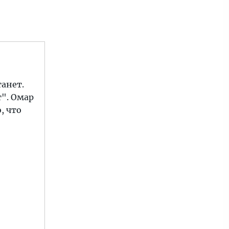
танет.
т". Омар
, что