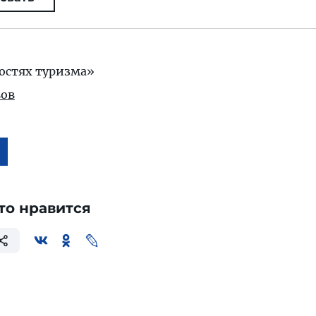
остях туризма»
ов
то нравится