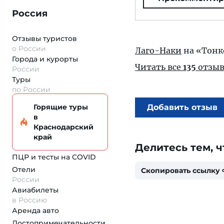
Россия
Отзывы туристов
о России
Лаго-Наки
на «Тонк
Города и курорты
Читать все
135
отзыв
России
Туры
по России
Горящие туры
Добавить отзыв
в
Краснодарский
край
Делитесь тем, ч
ПЦР и тесты на COVID
Отели
Скопировать ссылку
России
Авиабилеты
в Россию
Аренда авто
Достопримеча­тельности