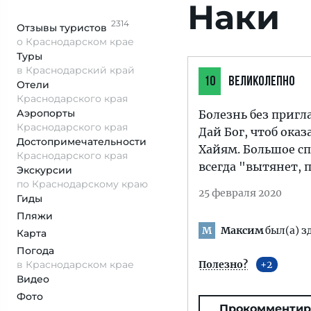
Наки
2314
Отзывы
туристов
о Краснодарском крае
Туры
в Краснодарский край
10
ВЕЛИКОЛЕПНО
Отели
Краснодарского края
Аэропорты
Болезнь без пригла
Краснодарского края
Дай Бог, чтоб ока
Достопримеча­тельности
Хайям. Большое сп
Краснодарского края
всегда "вытянет, 
Экскурсии
по Краснодарскому краю
25 февраля 2020
Гиды
Пляжи
Максим
был(а) з
М
Карта
Погода
в Краснодарском крае
Полезно?
2
Видео
Фото
Прокомментир