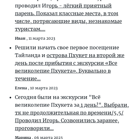
проводил Иг
орь - лёгкий приятный
парень. Показал классные места, в том
числе, потрясающие виды, незнакомые
туристам....
Иван
,
11 марта 2023
Решили начать свое первое посещение
Тайланда и
острова Пхукет на второй же
день после прибытия с экскурсии «Все
великолепие Пхукета». Буквально в
течение...
Елена
,
10 марта 2023
Сегодня были на экскурсии "Всё
великолепие Пхукета за
1 день!". Выбрали,
тк не продолжительная по времени/5,5/
Проводил Игорь. Созвонились заранее,
проговорили...
Марина
,
06 марта 2023