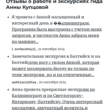
Отзывы о работе и экскурсиях гида
Анны Купцовой
Я провела с Анной насыщенный и
интересный день в �
�алининграде.
Программа была выстроена с учетом моих
запросов, в частности Анна забрала меня
на машине...
i-zorina200455
,
21 сентября 2024
Замечательная экскурсия в Балтийск и на
Балтий
скую косу с гидом Анной, которая
может поддержать беседу не только по
теме экскурсии, но и на отвлеченные...
996633o336699
,
20 сентября 2024
Анна провела прекрасные экску
рсии по
Калининграду и по Светлогорску-
Янтарному-Балтийску. Очень интересный
рассказчик, аккуратный водитель и