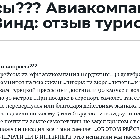
сы???
Авиакомпа
инд: отзыв тури
ши вопросы???
рейсом из Уфы авикомпания Нордвингс...30 декабря
апомнится на всю жизнь...шторм на море...ливень...
икам турецкой прессы они достигали 90 км/час и во
 30 метров...При посадке в аэропорт самолет так с
 не перевернулся или благодаря действиям экипажа..
ы сделали по моему 5 или 6 кругов на посадку...и н
е почти на земле самолет чуть не задел крылом от 
кипажу он посадил все-таки самолет...ОБ ЭТОМ РЕЙС
 ПЕЧАТИ НИ В ИНТЕРНЕТЕ...что испытали мы пасса