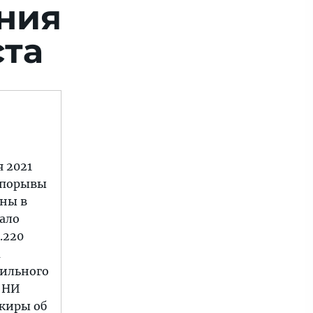
ния
ста
 2021
и порывы
лны в
тало
.220
а
сильного
Е НИ
жиры об