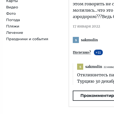
Карты
этом говорить не 
Видео
молились...что эт
Фото
аэродором???Ведь 
Погода
Пляжи
17 января 2022
Лечение
Праздники и события
sakmulin
s
Полезно?
11
sakmulin
s
22 янва
Откликнетесь па
Турцию 30 декабр
Прокомментир