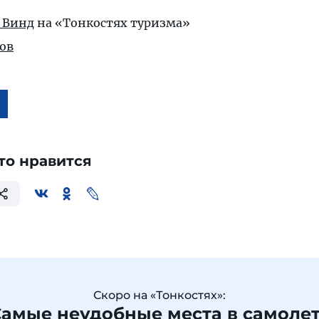
 Винд
на «Тонкостях туризма»
ов
то нравится
Скоро на «Тонкостях»:
амые неудобные места в самоле