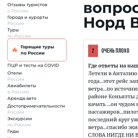
вопро
Отзывы туристов
о России
Норд В
Города и курорты
России
Туры
по России
Горящие туры
2
ОЧЕНЬ ПЛОХО
по России
ПЦР и тесты на COVID
Где ответы на на
Отели
Летели в Анталию 
России
года...этот рейс з
Авиабилеты
ветра...по источн
в Россию
районе Коньялты до
Аренда авто
качать ...он чудом
Достопримеча­тельности
пассажиров...пилот
России
Экскурсии
последний круг уж
по России
ветра...спасибо э
Гиды
СЛОВА НИГДЕ НИ В