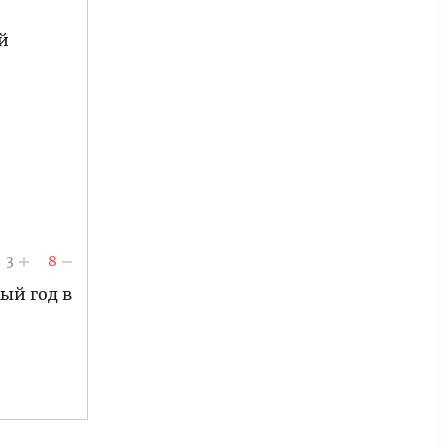
й
3
8
ый год в