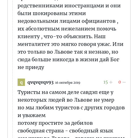
родственниками иностранцами и они
были шокированы этими
недовольными лицами официантов ,
их абсолютным нежеланием помочь
клиенту , что-то объяснить. Наш
менталитет это мягко говоря ужас. Или
это только во Львове так я незнаю, но
сюда больше никогда в жизни дай Бог
не приеду
15
0
qvqvqvqv93
q
16 октября 2019
Туристы на самом деле савдэп еще у
некоторых людей во Львове не умер
но мы любим туристов с других городов
и уважаем
потому простите за дебилов
свободная страна - свободный язык