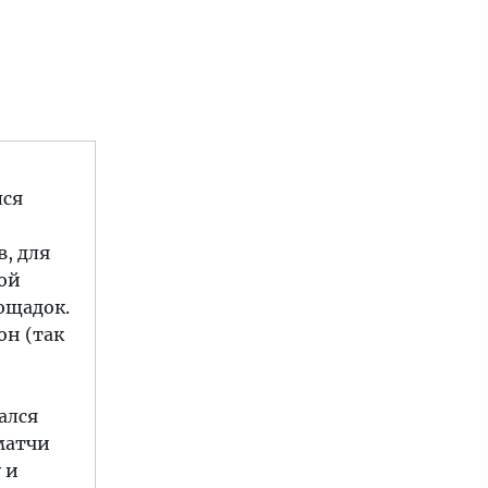
лся
в, для
ной
ощадок.
он (так
ался
матчи
 и