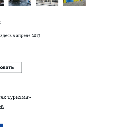
м
 здесь в апреле 2013
овать
тях туризма»
ов