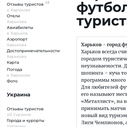
футбо
23
Отзывы
туристов
о Харькове
турист
Отели
Харькова
Авиабилеты
в Харьков
Аэропорт
Харьков - город 
Харькова
Достопримеча­тельности
Харьков всегда с
Харькова
городом туристиче
Карта
неузнаваемости. Д
Погода
шопинга – куча то
в Харькове
программы много 
Фото
Для любителей фут
его называют мест
Украина
«Металлист», на к
принимать матчи Л
Отзывы туристов
об Украине
новый вид туризма
Города и курорты
Лиги Чемпионов, а
Украины