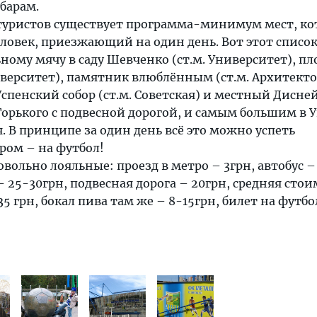
барам.
х туристов существует программа-минимум мест, к
ловек, приезжающий на один день. Вот этот список
ому мячу в саду Шевченко (ст.м. Университет), п
иверситет), памятник влюблённым (ст.м. Архитект
Успенский собор (ст.м. Советская) и местный Дисне
 Горького с подвесной дорогой, и самым большим в 
. В принципе за один день всё это можно успеть
ером – на футбол!
вольно лояльные: проезд в метро – 3грн, автобус – 
– 25-30грн, подвесная дорога – 20грн, средняя стои
35 грн, бокал пива там же – 8-15грн, билет на футбо