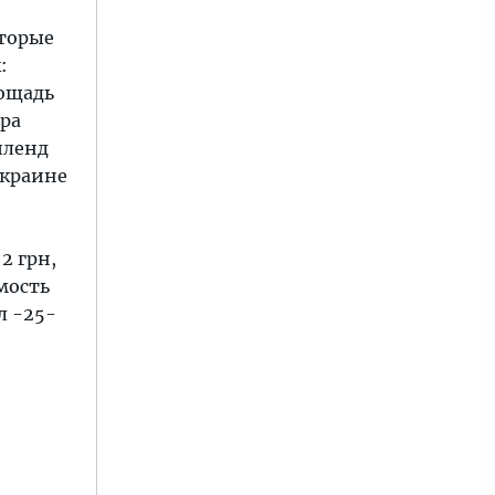
оторые
:
лощадь
ора
йленд
Украине
2 грн,
мость
л -25-