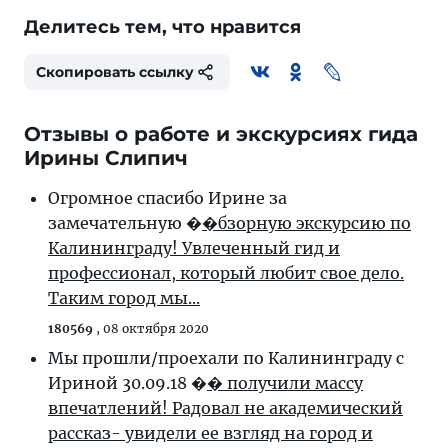
Делитесь тем, что нравится
Скопировать ссылку
Отзывы о работе и экскурсиях гида
Ирины Слипич
Огромное спасибо Ирине за
замечательную �
�бзорную экскурсию по
Калининграду! Увлеченный гид и
профессионал, который любит свое дело.
Таким город мы...
180569
,
08 октября 2020
Мы прошли/проехали по Калининграду с
Ириной 30.09.18 �
� получили массу
впечатлений! Радовал не академический
рассказ- увидели ее взгляд на город и