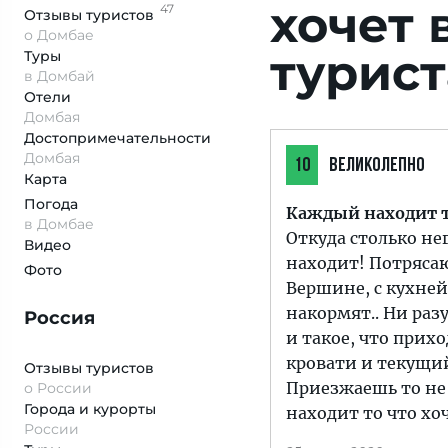
хочет 
47
Отзывы
туристов
о Домбае
турист
Туры
в Домбай
Отели
Домбая
Достопримеча­тельности
Домбая
10
ВЕЛИКОЛЕПНО
Карта
Погода
Каждый находит то
в Домбае
Откуда столько не
Видео
находит! Потряса
Фото
Вершине, с кухней
накормят.. Ни разу
Россия
и такое, что прих
кровати и текущий
Отзывы туристов
Приезжаешь то не 
о России
Города и курорты
находит то что хоч
России