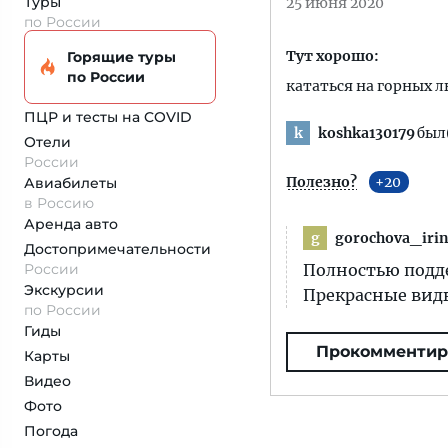
Туры
25 июня 2020
по России
Тут хорошо:
Горящие туры
по России
кататься на горных 
ПЦР и тесты на COVID
koshka130179
был(
k
Отели
России
Полезно?
20
Авиабилеты
в Россию
Аренда авто
gorochova_iri
g
Достопримеча­тельности
России
Полностью подде
Экскурсии
Прекрасные вид
по России
Гиды
Прокомментир
Карты
Видео
Фото
Погода