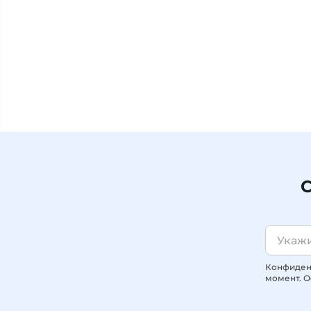
С
Конфиденц
момент. О