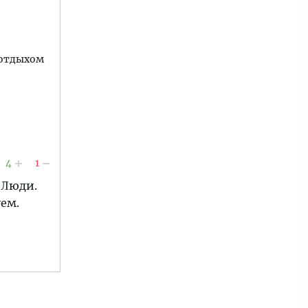
 отдыхом
4
1
 Люди.
ем.