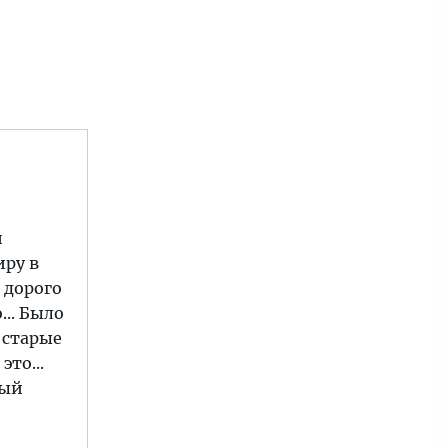
и
иру в
 дорого
... Было
 старые
то...
дый