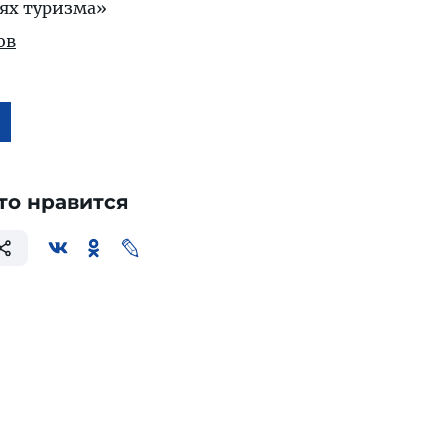
ях туризма»
ов
то нравится