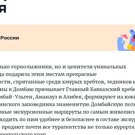
я
 России
олько горнолыжники, но и ценители уникальных
а подарила этим местам прекрасные
сти, спрятанные среди хмурых хребтов, ледников и
оны к Домбаю примыкает Главный Кавказский хребет
мбай-Ульген, Аманауз и Алибек, формируют на юж
инского заповедника знаменитую Домбайскую поля
рные экскурсионные маршруты по самым живопи
ходить по ним удобнее и безопаснее в составе экс
и продают почти все турагентства не только курорта
ропольского края.