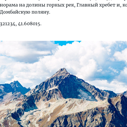
орама на долины горных рек, Главный хребет и, к
 Домбайскую поляну.
21234, 41.608015.