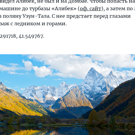
 видел Алибек, не был и на Домбае. Чтобы попасть н
 машине до турбазы «Алибек» (
оф. сайт
), а затем п
 поляну Узун-Тала. С нее предстает перед глазами
заж с ледником и горами.
91718, 41.549767.