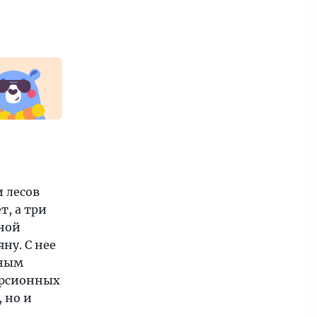
 лесов
, а три
ной
ну. С нее
сным
курсионных
, но и