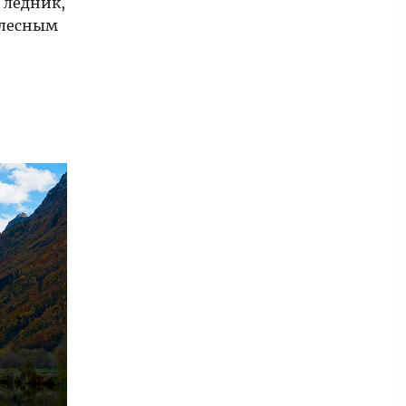
а ледник,
о лесным