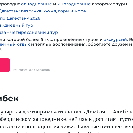
проводит
однодневные
и
многодневные
авторские туры
агестан: лезгинка, кухня, горы и море
по Дагестану 2026
тидневный тур
аза – четырехдневный тур
ми которой более 5 тыс. проведённых туров и
экскурсий
. 
личный отдых
и тёплые воспоминания, обретаете друзей и 
.
Е
Реклама: ООО «Авадан»
ибек
опулярная достопримечательность Домбая — Алибек
ебердинском заповеднике, чей язык достигает густ
десь стоит полноценная зима. Бывалые путешестве