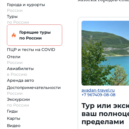
Города и курорты
России
Туры
по России
Горящие туры
по России
ПЦР и тесты на COVID
Отели
России
Авиабилеты
в Россию
Аренда авто
Достопримеча­тельности
avadan-travel.ru
России
+7 967409-08-08
Экскурсии
Тур или экс
по России
Гиды
ваш полноце
Карты
пределами
Видео