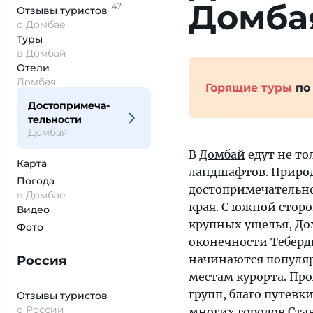
Домба
47
Отзывы
туристов
о Домбае
Туры
в Домбай
Отели
Домбая
Горящие туры
по
Достопримеча­
тельности
Домбая
В
Домбай
едут не т
Карта
ландшафтов. Природ
Погода
достопримечательно
в Домбае
края. С южной стор
Видео
крупных ущелья, До
Фото
оконечности Теберд
начинаются популя
Россия
местам курорта. Про
групп, благо путевк
Отзывы туристов
о России
многих городов Став