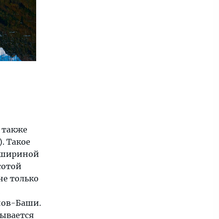
 также
. Такое
а шириной
сотой
не только
й
нов-Баши.
рывается