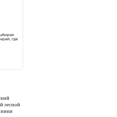
Выбирая
край, где
ский
ой лесной
нники