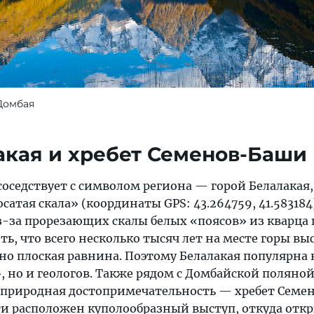
Домбая
акая и хребет Семенов-Баши
оседствует с символом региона — горой Белалакая,
сатая скала» (координаты GPS: 43.264759, 41.583184)
з-за прорезающих скалы белых «поясов» из кварц
ть, что всего несколько тысяч лет на месте горы вы
но плоская равнина. Поэтому Белалакая популярна 
 но и геологов. Также рядом с Домбайской поляно
 природная достопримечательность — хребет Семе
сти расположен куполообразный выступ, откуда отк