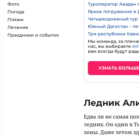
Фото
Туроператор Авадан
Яркое погружение в Д
Погода
Четырехдневный тур 
Пляжи
Южный Дагестан – пя
Лечение
Три республики Кавк
Праздники и события
Мы команда, за плеча
нас, вы выбираете
от
вам всегда будут рады
УЗНАТЬ БОЛЬШ
Ледник Ал
Едва ли не самая п
ледник. Он один в Т
зоны. Даже летом з