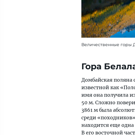
Величественные горы 
Гора Белал
Домбайская поляна с
известной как «Поло
имя она получила и
50 м. Сложно повери
3861 м была абсолют
среди «походников»,
находится еще одна
В его восточной ча