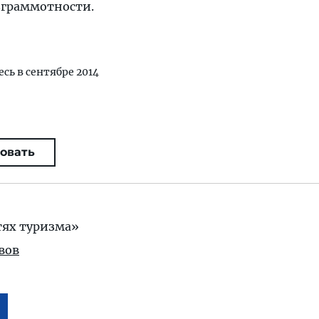
зграммотности.
есь в сентябре 2014
овать
тях туризма»
вов