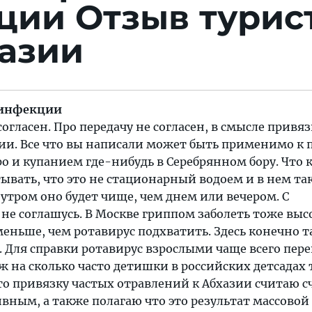
кции
Отзыв турис
хазии
 инфекции
огласен. Про передачу не согласен, в смысле привяз
ии. Все что вы написали может быть применимо к 
о и купанием где-нибудь в Серебрянном бору. Что к
тывать, что это не стационарный водоем и в нем та
о утром оно будет чище, чем днем или вечером. С
е соглашусь. В Москве гриппом заболеть тоже выс
меньше, чем ротавирус подхватить. Здесь конечно 
 Для справки ротавирус взрослыми чаще всего пер
ж на сколько часто детишки в российских детсадах 
что привязку частых отравлений к Абхазии считаю 
вным, а также полагаю что это результат массовой