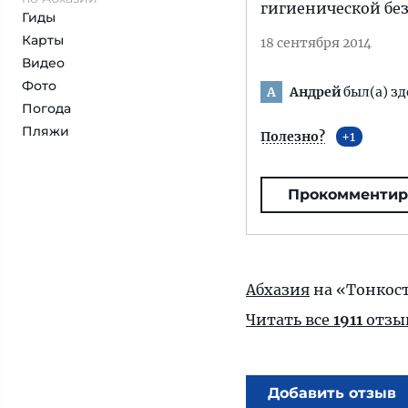
гигиенической бе
Гиды
Карты
18 сентября 2014
Видео
Фото
Андрей
был(а) зд
А
Погода
Пляжи
Полезно?
1
Прокомментир
Абхазия
на «Тонкос
Читать все
1911
отзы
Добавить отзыв