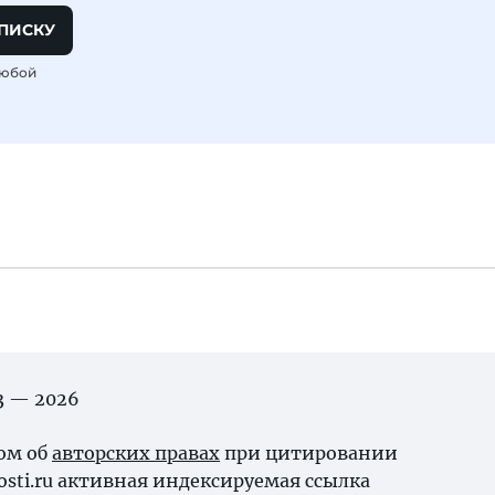
ПИСКУ
любой
03 — 2026
ном об
авторских правах
при цитировании
osti.ru активная индексируемая ссылка