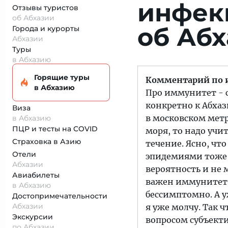
инфе
Отзывы туристов
об Абхазии
об Аб
Города и курорты
Абхазии
Туры
в Абхазию
Горящие туры
Комментарий по
в Абхазию
Про иммунитет - с
конкретно к Абхаз
Виза
в московском метр
в Абхазию
ПЦР и тесты на COVID
моря, то надо учи
Страховка
в Азию
течение. Ясно, чт
Отели
эпидемиями тоже н
Абхазии
вероятность и не 
Авиабилеты
важен иммунитет.
в Абхазию
бессимптомно. А у
Достопримеча­тельности
Абхазии
я уже молчу. Так 
Экскурсии
вопросом субъекти
по Абхазии