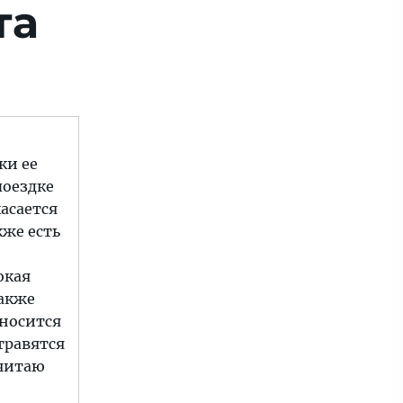
та
ки ее
поездке
асается
кже есть
окая
также
еносится
травятся
считаю