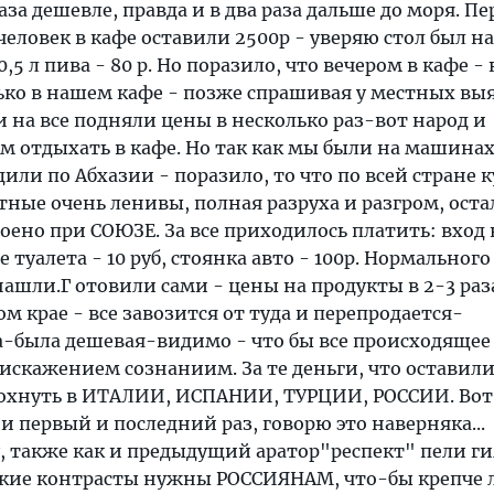
аза дешевле, правда и в два раза дальше до моря. П
человек в кафе оставили 2500р - уверяю стол был на
,5 л пива - 80 р. Но поразило, что вечером в кафе -
лько в нашем кафе - позже спрашивая у местных вы
и на все подняли цены в несколько раз-вот народ и
ам отдыхать в кафе. Но так как мы были на машинах
или по Абхазии - поразило, то что по всей стране 
тные очень ленивы, полная разруха и разгром, оста
роено при СОЮЗЕ. За все приходилось платить: вход
е туалета - 10 руб, стоянка авто - 100р. Нормального
нашли.Г отовили сами - цены на продукты в 2-3 раз
м крае - все завозится от туда и перепродается-
а-была дешевая-видимо - что бы все происходящее
искажением сознаниим. За те деньги, что оставил
охнуть в ИТАЛИИ, ИСПАНИИ, ТУРЦИИ, РОССИИ. Вот
и первый и последний раз, говорю это наверняка...
, также как и предыдущий аратор"респект" пели г
кие контрасты нужны РОССИЯНАМ, что-бы крепче