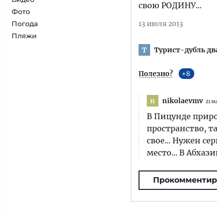
свою РОДИНУ...
Фото
Погода
13 июля 2013
Пляжи
Турист-дубль дв
Т
Полезно?
8
nikolaevmv
n
21 м
В Пицунде приро
пространство, т
свое... Нужен се
место... В Абха
Прокомментир