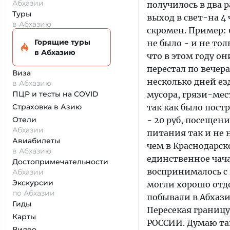
Абхазии
получилось в два р
Туры
выход в свет-на 4 
в Абхазию
скромен. Пример: 0
Горящие туры
не было - и не то
в Абхазию
что в этом году он
перестал по вечер
Виза
несколько дней езд
в Абхазию
ПЦР и тесты на COVID
мусора, грязи-мес
Страховка
в Азию
так как было пост
Отели
- 20 руб, посещени
Абхазии
питания так и не 
Авиабилеты
чем в Краснодарско
в Абхазию
единственное чач
Достопримеча­тельности
воспринималось с 
Абхазии
Экскурсии
могли хорошо отд
по Абхазии
побывали в Абхази
Гиды
Пересекая границу
Карты
РОССИИ. Думаю та
Видео