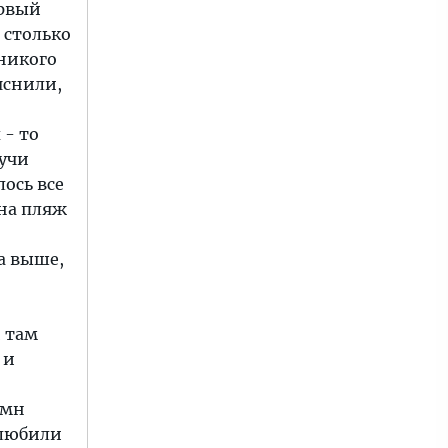
ервый
 столько
 никого
яснили,
 - то
кучи
лось все
 на пляж
а выше,
и там
 и
имн
 любили