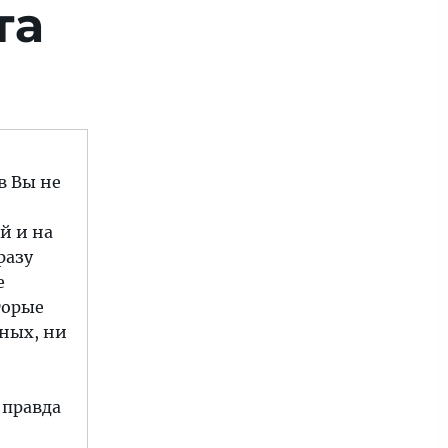
та
в Вы не
й и на
разу
е
торые
ных, ни
 правда