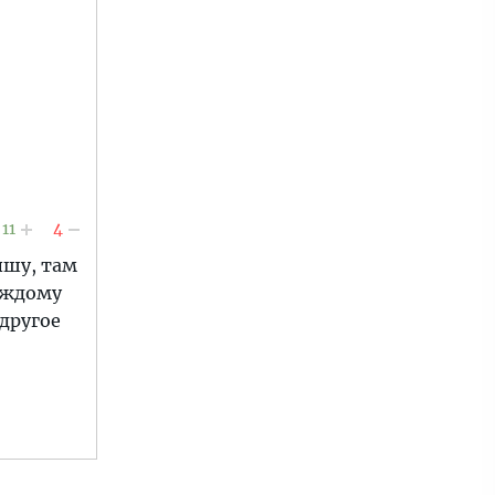
11
4
ышу, там
Каждому
 другое