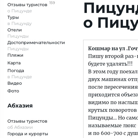
Пицунд
159
Отзывы
туристов
о Пицунде
о Пиц
Туры
в Пицунду
Отели
Пицунды
Достопримеча­тельности
Кошмар на ул .Гоч
Пицунды
Пляжи
Пишу второй раз-н
Карта
будете удалять!!!
Погода
В этом году поеха
в Пицунде
двух машинах отпр
Видео
после пересечения
Фото
приходится объезж
видимо по наслыш
Абхазия
крутых поворотов 
Пицунды... Но сам
Отзывы туристов
называемые люкс - 
об Абхазии
и по 600-700 с ду
Города и курорты