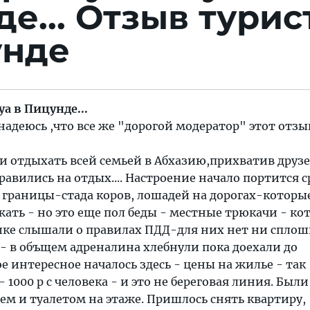
е...
Отзыв турис
унде
уа в Пицунде...
адеюсь ,что все же "дорогой модератор" этот отзы
ли отдыхать всей семьей в Абхазию,прихватив друзе
авились на отдых.... Настроение начало портится с
 границы-стада коров, лошадей на дорогах-которы
ать - но это еще пол беды - местные трюкачи - ко
ке слышали о правилах ПДД-для них нет ни сплош
- в объщем адреналина хлебнули пока доехали до
ое интересное началось здесь - цены на жилье - так
1000 р с человека - и это не береговая линия. Были
шем и туалетом на этаже. Пришлось снять квартиру,