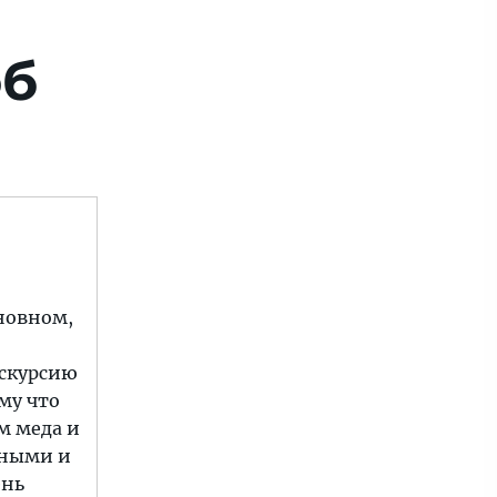
об
сновном,
кскурсию
ому что
м меда и
нными и
ень