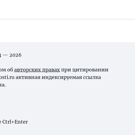
03 — 2026
ном об
авторских правах
при цитировании
osti.ru активная индексируемая ссылка
на.
Ctrl+Enter