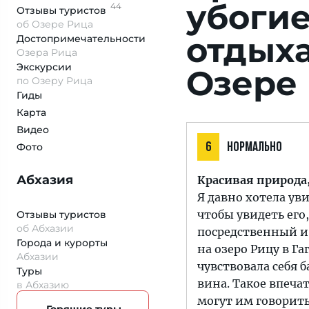
убогие
44
Отзывы
туристов
об Озере Рица
отдых
Достопримеча­тельности
Озера Рица
Экскурсии
Озере
по Озеру Рица
Гиды
Карта
Видео
Фото
6
НОРМАЛЬНО
Абхазия
Красивая природа,
Я давно хотела ув
чтобы увидеть его
Отзывы туристов
об Абхазии
посредственный и 
Города и курорты
на озеро Рицу в Га
Абхазии
чувствовала себя 
Туры
вина. Такое впеча
в Абхазию
могут им говорить