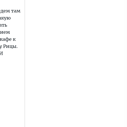
едем там
такую
ать
бием
 кафе к
у Рицы.
 И