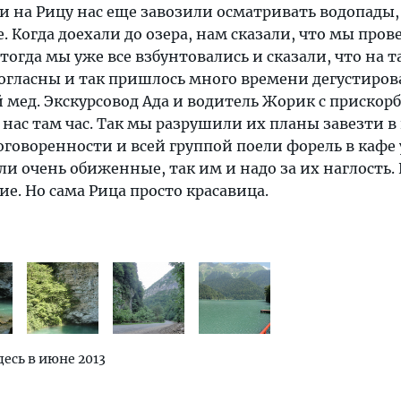
и на Рицу нас еще завозили осматривать водопады,
. Когда доехали до озера, нам сказали, что мы пров
 тогда мы уже все взбунтовались и сказали, что на 
огласны и так пришлось много времени дегустиров
мед. Экскурсовод Ада и водитель Жорик с прискор
 нас там час. Так мы разрушили их планы завезти в
говоренности и всей группой поели форель в кафе 
ли очень обиженные, так им и надо за их наглость.
ие. Но сама Рица просто красавица.
десь в июне 2013