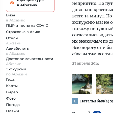
Горящие туры
неприятно. По пут
в Абхазию
довольно красивые
Виза
всего 15 минут. Но
в Абхазию
экскурсию мы не с
ПЦР и тесты на COVID
никому ненужный 
Страховка
в Азию
согласились ждать
Отели
их знакомым по до
Абхазии
Всю дорогу они бы
Авиабилеты
в Абхазию
абхазы там все так
Достопримеча­тельности
23 апреля 2014
Абхазии
Экскурсии
по Абхазии
Гиды
Карты
Видео
Фото
Наталья
был(а) з
Н
Погода
Пляжи