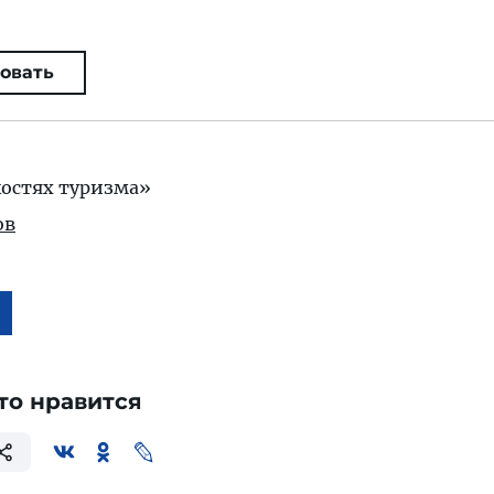
овать
остях туризма»
ов
то нравится