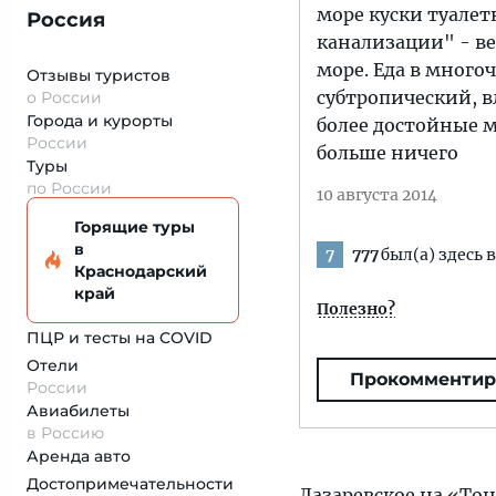
море куски туалет
Россия
канализации" - ве
море. Еда в много
Отзывы туристов
субтропический, в
о России
Города и курорты
более достойные ме
России
больше ничего
Туры
по России
10 августа 2014
Горящие туры
в
777
был(а) здесь в
7
Краснодарский
край
Полезно?
ПЦР и тесты на COVID
Отели
Прокомментир
России
Авиабилеты
в Россию
Аренда авто
Достопримеча­тельности
Лазаревское
на «Тон