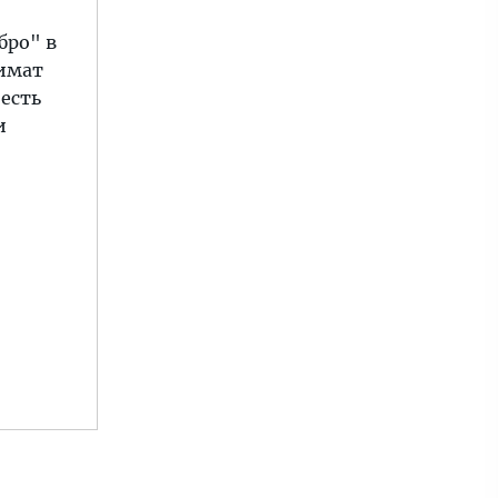
бро" в
лимат
есть
и