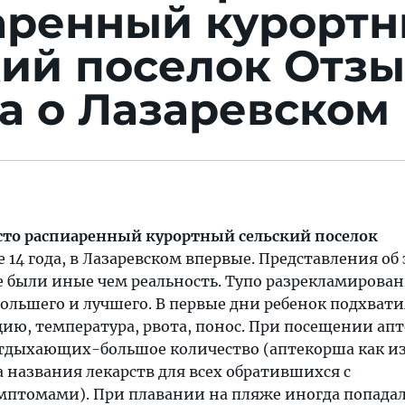
аренный курорт
кий поселок
Отзы
а о Лазаревском
осто распиаренный курортный сельский поселок
е 14 года, в Лазаревском впервые. Представления об
е были иные чем реальность. Тупо разрекламирова
большего и лучшего. В первые дни ребенок подхвати
ю, температура, рвота, понос. При посещении апт
 отдыхающих-большое количество (аптекорша как и
 названия лекарств для всех обратившихся с
птомами). При плавании на пляже иногда попадал