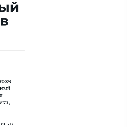
ный
в
 этом
нный
л
еки,
з
ись в