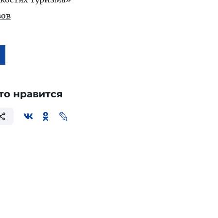
ов
то нравится