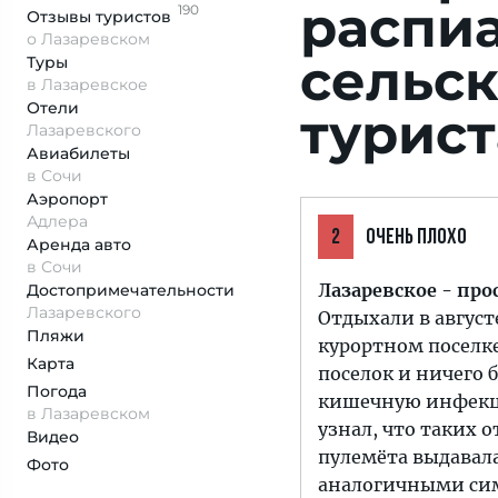
распи
190
Отзывы
туристов
о Лазаревском
сельс
Туры
в Лазаревское
Отели
турист
Лазаревского
Авиабилеты
в Сочи
Аэропорт
Адлера
2
ОЧЕНЬ ПЛОХО
Аренда авто
в Сочи
Лазаревское - пр
Достопримеча­тельности
Лазаревского
Отдыхали в август
Пляжи
курортном поселк
Карта
поселок и ничего 
Погода
кишечную инфекци
в Лазаревском
узнал, что таких
Видео
пулемёта выдавала
Фото
аналогичными сим