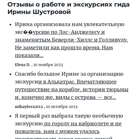
Отзывы о работе и экскурсиях гида
Ирины Шустровой
Ирина организовала нам увлекательную
экс�
�урсию по Лос-Анджелесу и
знаменитым Беверли-Хиллс и Голливуду.
Не заметили как прошло время. Нам
показали...
Elena D.
,
10 ноября 2023
Спасибо большое Ирине за организацию
экскурси
и в Алькатрас. Впечатляющее
путешествие на корабле, история тюрьмы
и, конечно же, виды с острова — все...
mihaylova2112
,
10 октября 2023
Я первый раз выбрала такую необычную
экскурсию
по городу на кабриолете и не
пожалела, нам с мужем удалось