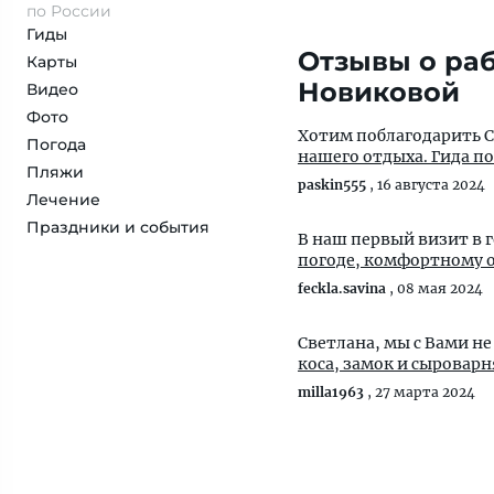
по России
Гиды
Отзывы о раб
Карты
Новиковой
Видео
Фото
Хотим поблагодарить С
Погода
нашего отдыха. Гида по
Пляжи
paskin555
,
16 августа 2024
Лечение
Праздники и события
В наш первый визит в 
погоде, комфортн
feckla.savina
,
08 мая 2024
Светлана, мы с Вами н
коса, замок и сыроварн
milla1963
,
27 марта 2024