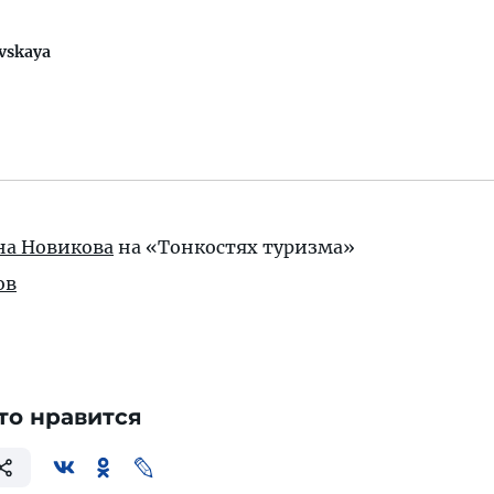
vskaya
на Новикова
на «Тонкостях туризма»
ов
то нравится