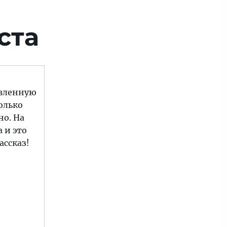
ста
авленную
олько
но. На
 и это
ассказ!