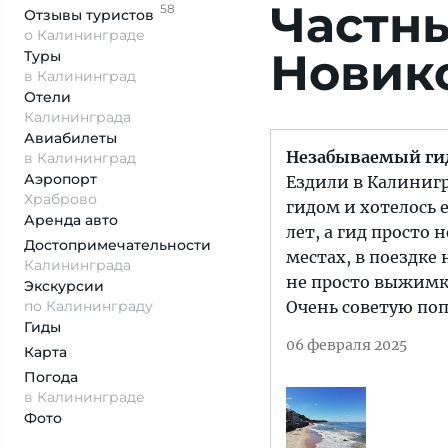
Частны
58
Отзывы
туристов
о Калининграде
Новико
Туры
в Калининград
Отели
Калининграда
Авиабилеты
Незабываемый ги
в Калининград
Аэропорт
Ездили в Калинигр
Храброво
гидом и хотелось 
Аренда авто
лет, а гид просто
Достопримеча­тельности
местах, в поездке
Калининграда
не просто выжимка
Экскурсии
по Калининграду
Очень советую поп
Гиды
06 февраля 2025
Карта
Погода
в Калининграде
Фото