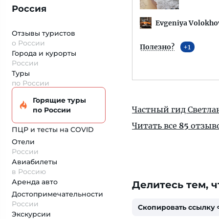
Россия
Evgeniya Volokho
Отзывы туристов
о России
Полезно?
1
Города и курорты
России
Туры
по России
Горящие туры
Частный гид Светла
по России
Читать все
85
отзыв
ПЦР и тесты на COVID
Отели
России
Авиабилеты
в Россию
Аренда авто
Делитесь тем, ч
Достопримеча­тельности
России
Скопировать ссылку
Экскурсии