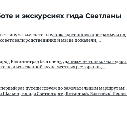
оте и экскурсиях гида Светланы
ветлану за замечательн
ую экскурсионную программу и по
советовали родственники и мы не пожалели,...
город Калининград был очен
ь удачным не только благодаря
ому отелю и изысканной кухне местных ресторанов,...
е первый раз путешествуем по заме
чательным маршрутам:
я Шаакен; города Светлогорск, Янтарный, Балтийск! Первый