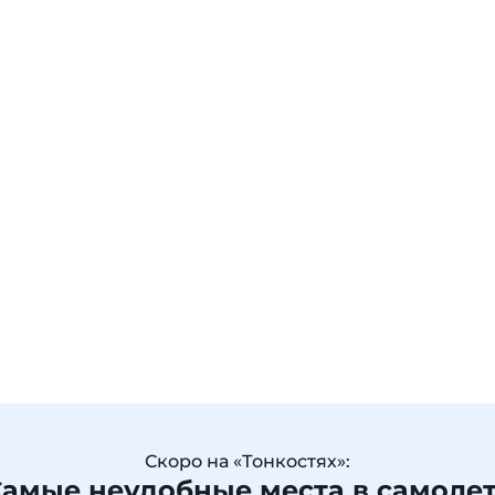
Скоро на «Тонкостях»:
амые неудобные места в самоле