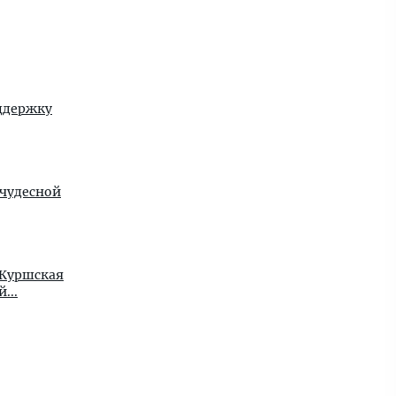
ддержку
 чудесной
 Куршская
...