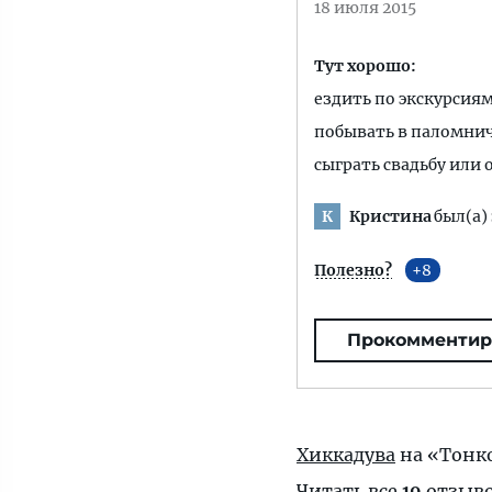
18 июля 2015
Тут хорошо:
ездить по экскурсия
побывать в паломни
сыграть свадьбу или
Кристина
был(а) 
К
Полезно?
8
Прокомментир
Хиккадува
на «Тонк
Читать все
19
отзыв