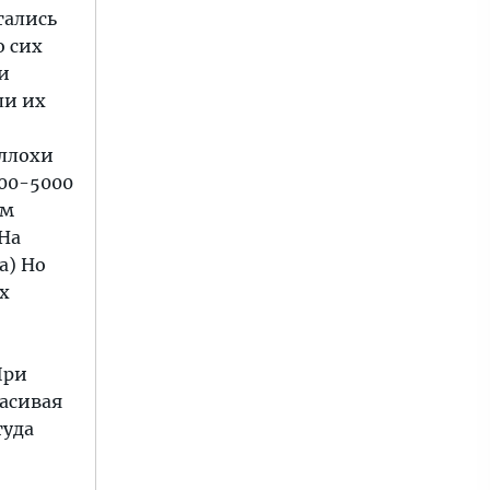
тались
о сих
и
ли их
Аллохи
000-5000
им
 На
а) Но
х
Шри
расивая
туда