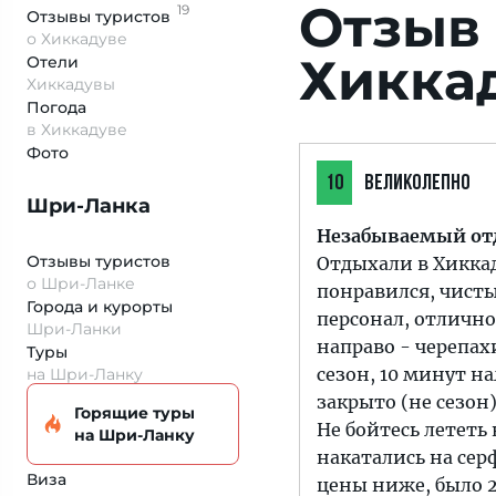
Отзыв 
19
Отзывы
туристов
о Хиккадуве
Хикка
Отели
Хиккадувы
Погода
в Хиккадуве
Фото
10
ВЕЛИКОЛЕПНО
Шри-Ланка
Незабываемый от
Отзывы туристов
Отдыхали в Хиккадув
о Шри-Ланке
понравился, чист
Города и курорты
персонал, отличн
Шри-Ланки
направо - черепах
Туры
сезон, 10 минут н
на Шри-Ланку
закрыто (не сезон
Горящие туры
Не бойтесь лететь
на Шри-Ланку
накатались на сер
Виза
цены ниже, было 2 