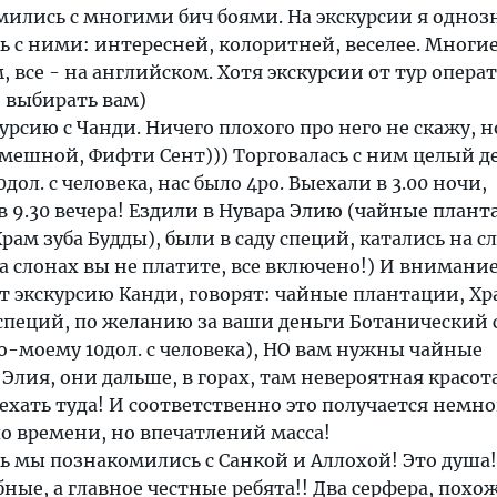
ились с многими бич боями. На экскурсии я одноз
 с ними: интересней, колоритней, веселее. Многие
, все - на английском. Хотя экскурсии от тур опера
, выбирать вам)
урсию с Чанди. Ничего плохого про него не скажу, н
смешной, Фифти Сент))) Торговалась с ним целый д
дол. с человека, нас было 4ро. Выехали в 3.00 ночи,
 в 9.30 вечера! Ездили в Нувара Элию (чайные план
рам зуба Будды), были в саду специй, катались на сл
а слонах вы не платите, все включено!) И внимание
т экскурсию Канди, говорят: чайные плантации, Хр
 специй, по желанию за ваши деньги Ботанический 
по-моему 10дол. с человека), НО вам нужны чайные
Элия, они дальше, в горах, там невероятная красот
ехать туда! И соответственно это получается немно
о времени, но впечатлений масса!
ь мы познакомились с Санкой и Аллохой! Это душа!
ные, а главное честные ребята!! Два серфера, похо