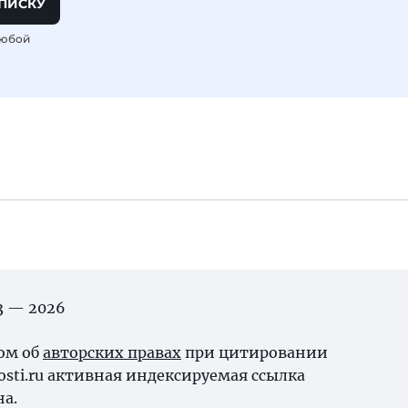
ПИСКУ
любой
03 — 2026
ном об
авторских правах
при цитировании
osti.ru активная индексируемая ссылка
на.