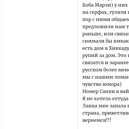
Боба Марли) у них 
на серфах, гуляли
пор с ними общаем
предложили нам ту
раньше, или связал
снимали бы никако
есть дом в Хиккад
рупий за дом. Это
связатся и заранее
русском более мен
мы с нашим ломан
чувство юмора)
Номер Санки в вайб
Я не хотела оттуд
Ланка мне запала 
страна, приветлив
вернемся!!!