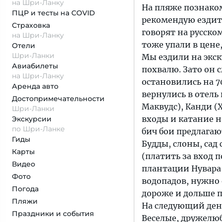
на Шри-Ланку
На пляже познаком
ПЦР и тесты на COVID
рекомендую ездить
Страховка
говорят на русском
на Шри-Ланку
тоже упали в цене
Отели
Шри-Ланки
Мы ездили на экск
Авиабилеты
похвалю. Зато он 
на Шри-Ланку
остановились на 70
Аренда авто
вернулись в отель
Достопримеча­тельности
Маквудс), Канди (Х
Шри-Ланки
входы и катание н
Экскурсии
по Шри-Ланке
бич бои предлагаю
Гиды
Будды, слоны, сад
Карты
(платить за вход 
Видео
плантации Нувара 
Фото
водопадов, нужно 
Погода
дороже и дольше п
Пляжи
На следующий ден
Праздники и события
Веселые, дружелюб