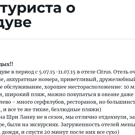
туриста о
дуве
дых!!
е в период с 5.07.15-11.07.15 в отеле Citrus. Отель о
ые, аккуратные номера, приветливый, дружелюбны
ое обслуживание, хорошее месторасположение: 10 
и, широкий пляж, можно покупаться в океане даже 
алево - много серфклубов, ресторанов, но большинс
), и все те же тихие, безлюдные пляжи)
 на Шри Ланку не в сезон, мы отлично отдохнули, за
фе, были на экскурсиях. Загруженность отелей мень
дождя, и спустя 20 минут после них все сухо)