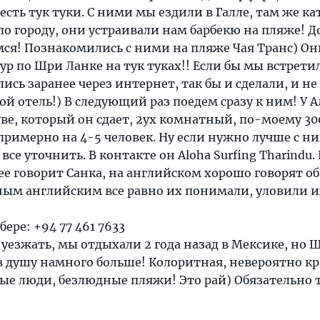
есть тук туки. С ними мы ездили в Галле, там же ка
 по городу, они устраивали нам барбекю на пляже! Д
ся! Познакомились с ними на пляже Чая Транс) Он
р по Шри Ланке на тук туках!! Если бы мы встрети
ись заранее через интернет, так бы и сделали, и не
й отель!) В следующий раз поедем сразу к ним! У 
уве, который он сдает, 2ух комнатный, по-моему 3
 примерно на 4-5 человек. Ну если нужно лучше с н
 все уточнить. В контакте он Aloha Surfing Tharindu.
ее говорит Санка, на английском хорошо говорят об
ым английским все равно их понимали, уловили и
ере: +94 77 461 7633
а уезжать, мы отдыхали 2 года назад в Мексике, но 
в душу намного больше! Колоритная, невероятно к
ые люди, безлюдные пляжи! Это рай) Обязательно 