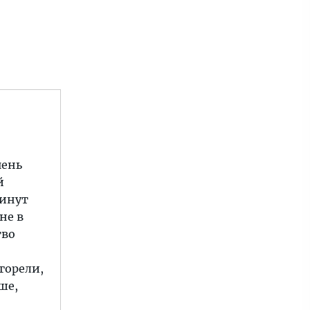
чень
й
минут
не в
тво
горели,
ше,