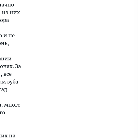
начно
 из них
тора
о и не
ень,
тации
онах. За
, все
ам зуба
сад
а, много
го
жих на