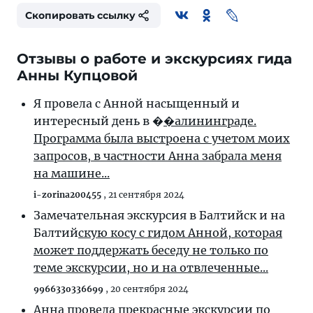
Скопировать ссылку
Отзывы о работе и экскурсиях гида
Анны Купцовой
Я провела с Анной насыщенный и
интересный день в �
�алининграде.
Программа была выстроена с учетом моих
запросов, в частности Анна забрала меня
на машине...
i-zorina200455
,
21 сентября 2024
Замечательная экскурсия в Балтийск и на
Балтий
скую косу с гидом Анной, которая
может поддержать беседу не только по
теме экскурсии, но и на отвлеченные...
996633o336699
,
20 сентября 2024
Анна провела прекрасные экску
рсии по