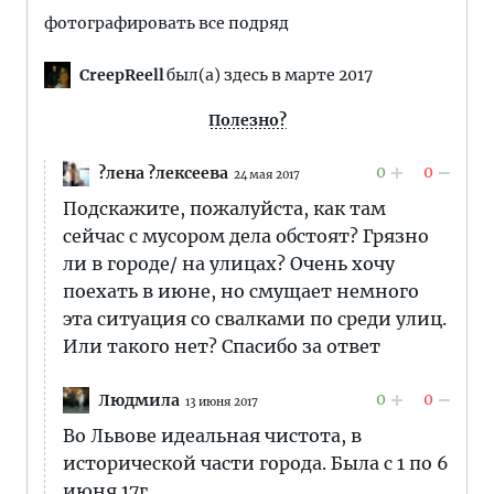
фотографировать все подряд
CreepReell
был(а) здесь в марте 2017
Полезно?
0
0
?лена ?лексеева
24 мая 2017
Подскажите, пожалуйста, как там
сейчас с мусором дела обстоят? Грязно
ли в городе/ на улицах? Очень хочу
поехать в июне, но смущает немного
эта ситуация со свалками по среди улиц.
Или такого нет? Спасибо за ответ
0
0
Людмила
13 июня 2017
Во Львове идеальная чистота, в
исторической части города. Была с 1 по 6
июня 17г.