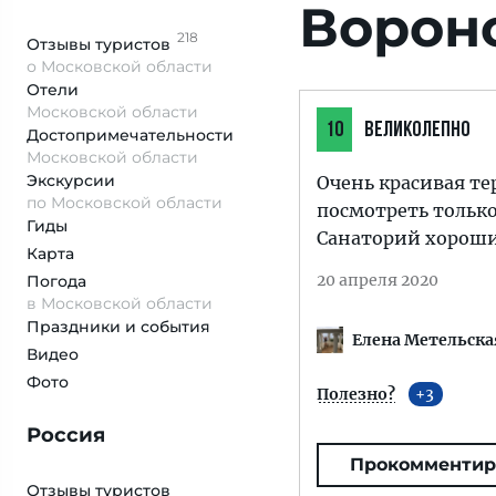
Ворон
218
Отзывы
туристов
о Московской области
Отели
Московской области
10
ВЕЛИКОЛЕПНО
Достопримеча­тельности
Московской области
Экскурсии
Очень красивая т
по Московской области
посмотреть тольк
Гиды
Санаторий хороши
Карта
20 апреля 2020
Погода
в Московской области
Праздники и события
Елена Метельска
Видео
Фото
Полезно?
3
Россия
Прокомментир
Отзывы туристов