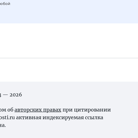
любой
03 — 2026
ном об
авторских правах
при цитировании
osti.ru активная индексируемая ссылка
на.