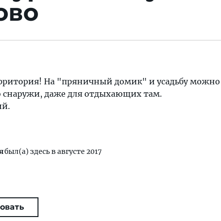
ово
ерритория! На "пряничный домик" и усадьбу можно
о снаружи, даже для отдыхающих там.
й.
я
был(а) здесь в августе 2017
овать