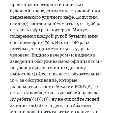
простенького второго и напитка с
булочкой в заведении типа столовой или
дешевенького уличного кафе. Допустим
скидка)) составила 10% - итого, от 1500 р.
осталось 1 350 р. на пятерых. Минус
подаренная щедрой рукой бутылка вина -
еще примерно 170 р. Итого 1 180 р. на
пятерых, т.е. приметно 250-255 р. на
человека. Видимо вечером) и видимо в
заведении обслуживаемом официантом -
не уборщица же им вино вдогонку
выносила?)) А если вычесть обязательные
10% за обслуживание, которые
включаются в счет в Абхазии ВСЕГДА, то
остается вообще 220-230 рублей на рыло.
Ну ребята))))))))))) ну не считайте людей
за идиотов)) За эти деньги в Абхазии
можно поужинать салатом из капусты и