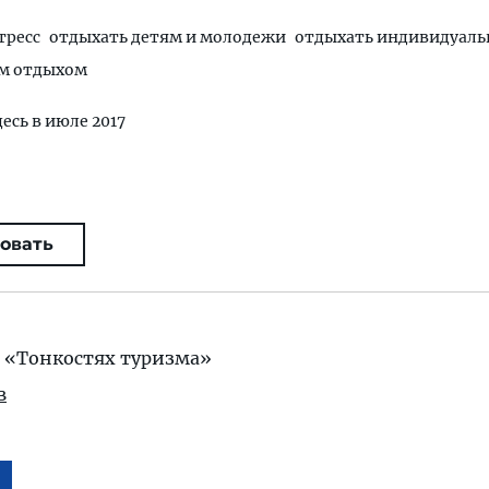
тресс
отдыхать детям и молодежи
отдыхать индивидуаль
м отдыхом
десь в июле 2017
овать
 «Тонкостях туризма»
в