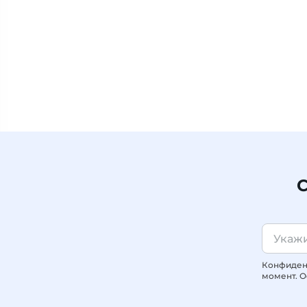
С
Конфиденц
момент. О