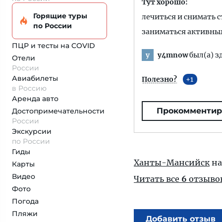
Тут хорошо:
Горящие туры
лечиться и снимать с
по России
заниматься активны
ПЦР и тесты на COVID
y4mnow
был(а) з
y
Отели
России
Авиабилеты
Полезно?
1
в Россию
Аренда авто
Прокомментир
Достопримеча­тельности
России
Экскурсии
по России
Гиды
Ханты-Мансийск
на
Карты
Видео
Читать все
6
отзыво
Фото
Погода
Пляжи
Добавить отзыв