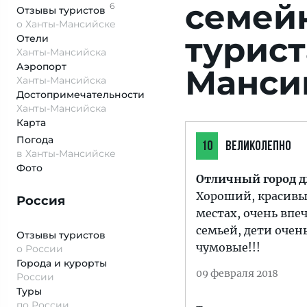
семей
6
Отзывы
туристов
о Ханты-Мансийске
турист
Отели
Ханты-Мансийска
Аэропорт
Манси
Ханты-Мансийска
Достопримеча­тельности
Ханты-Мансийска
Карта
Погода
10
ВЕЛИКОЛЕПНО
в Ханты-Мансийске
Фото
Отличный город д
Хороший, красивы
Россия
местах, очень впе
семьей, дети очен
Отзывы туристов
чумовые!!!
о России
Города и курорты
09 февраля 2018
России
Туры
по России