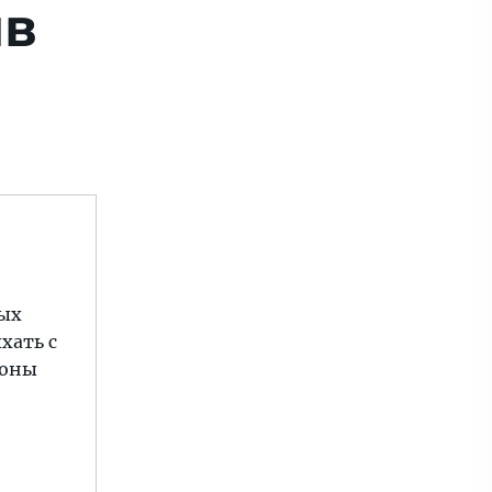
ыв
ных
хать с
ионы