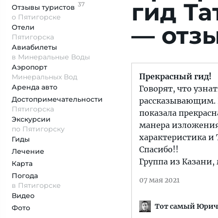
гид Т
37
Отзывы
туристов
о Пятигорске
— отзы
Отели
Пятигорска
Авиабилеты
в Минеральные Воды
Аэропорт
Прекрасный гид!
Минеральных Вод
Аренда авто
Говорят, что узна
Достопримеча­тельности
рассказывающим. 
Пятигорска
показала прекрас
Экскурсии
манера изложения,
по Пятигорску
характеристика и 
Гиды
Спасибо!!
Лечение
Группа из Казани,
Карта
Погода
07 мая 2021
в Пятигорске
Видео
Тот самый Юрич
Фото