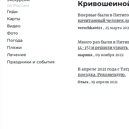
Кривошеино
по России
Гиды
Впервые были в Пятигор
Карты
начитанный человек,ко
Видео
verochka0611
,
25 марта 20
Фото
Погода
Много раз были в Пятиг
Пляжи
14-15) и решили узнать 
Лечение
марина
,
09 ноября 2022
Праздники и события
В апреле 2021 года с Тат
поездка. Рекомендую.
Ольга
,
19 апреля 2021