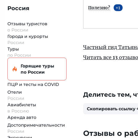
Россия
Полезно?
1
Отзывы туристов
о России
Города и курорты
России
Частный гид Татья
Туры
по России
Читать все
13
отзыво
Горящие туры
по России
ПЦР и тесты на COVID
Отели
Делитесь тем, ч
России
Авиабилеты
Скопировать ссылку
в Россию
Аренда авто
Достопримеча­тельности
России
Отзывы о раб
Экскурсии