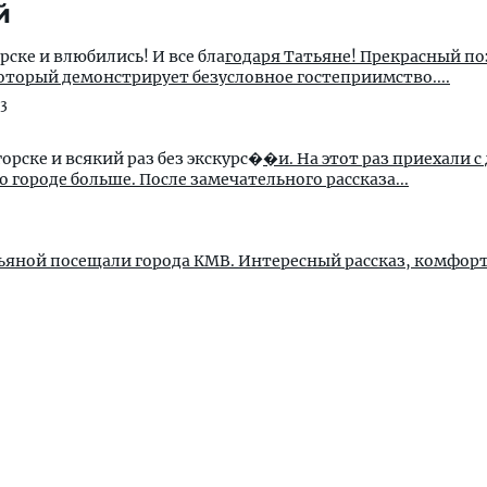
й
ске и влюбились! И все бла
годаря Татьяне! Прекрасный п
торый демонстрирует безусловное гостеприимство....
23
орске и всякий раз без экскурс�
�и. На этот раз приехали с
о городе больше. После замечательного рассказа...
ьяной посещали города КМВ. Интересный рассказ, комфор