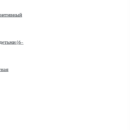
озитивный
 детьми (6-
тная