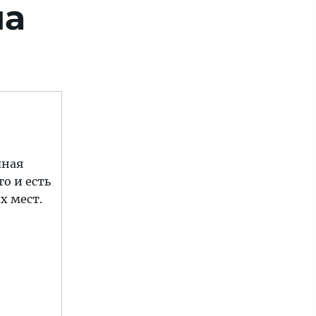
на
пная
о и есть
х мест.