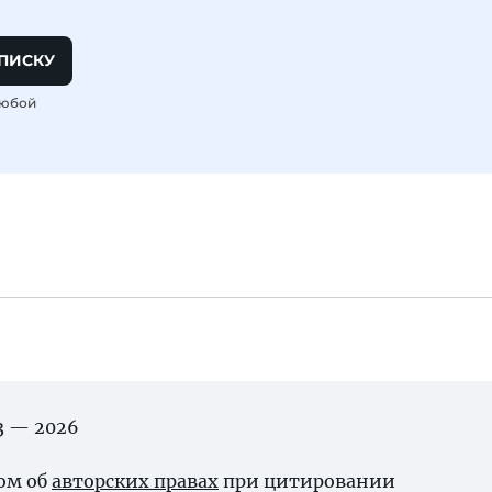
ПИСКУ
любой
03 — 2026
ном об
авторских правах
при цитировании