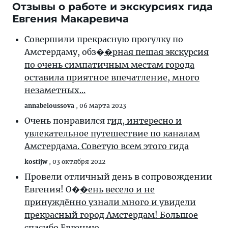
Отзывы о работе и экскурсиях гида
Евгения Макаревича
Совершили прекрасную прогулку по
Амстердаму, обз�
�рная пешая экскурсия
по очень симпатичным местам города
оставила приятное впечатление, много
незаметных...
annabeloussova
,
06 марта 2023
Очень понравился г
ид, интересно и
увлекательное путешествие по каналам
Амстердама. Советую всем этого гида
kostijw
,
03 октября 2022
Провели отличный день в сопровождении
Евгения! О�
�ень весело и не
принуждённо узнали много и увидели
прекрасный город Амстердам! Большое
спасибо Евгению...