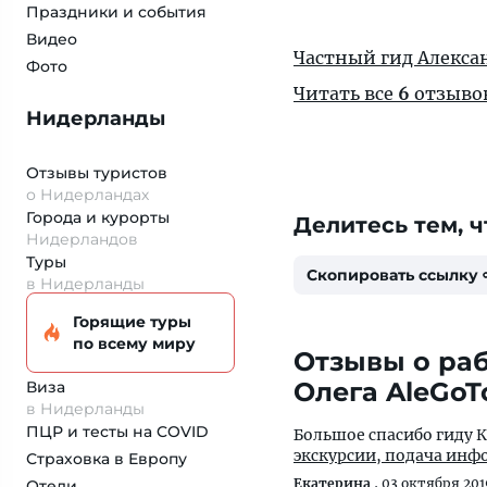
Праздники и события
Видео
Частный гид Алексан
Фото
Читать все
6
отзыво
Нидерланды
Отзывы туристов
о Нидерландах
Города и курорты
Делитесь тем, ч
Нидерландов
Туры
Скопировать ссылку
в Нидерланды
Горящие туры
по всему миру
Отзывы о раб
Олега AleGoT
Виза
в Нидерланды
ПЦР и тесты на COVID
Большое спасибо гиду 
экскурсии, подача инфо
Страховка
в Европу
Екатерина
,
03 октября 201
Отели