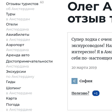
Олег A
60
Отзывы
туристов
об Амстердаме
отзыв 
Туры
в Амстердам
Отели
Амстердама
Авиабилеты
Супер лодка с оч
в Амстердам
Аэропорт
экскурсоводом! На
Амстердама
интересно! Я в Ам
Аренда авто
себя по-настоящем
Достопримеча­тельности
Амстердама
20 марта 2019
Экскурсии
по Амстердаму
София
С
Гиды
Шопинг
в Амстердаме
Полезно?
1
Карта
Погода
в Амстердаме