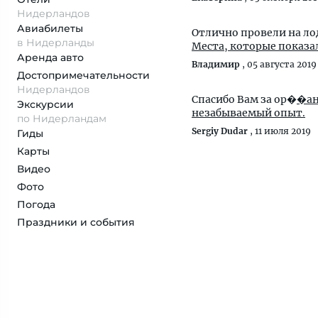
Нидерландов
Авиабилеты
Отлично провели на лод
в Нидерланды
Места, которые показал
Аренда авто
Владимир
,
05 августа 2019
Достопримеча­тельности
Нидерландов
Спасибо Вам за ор�
�ан
Экскурсии
незабываемый опыт.
по Нидерландам
Sergiy Dudar
,
11 июля 2019
Гиды
Карты
Видео
Фото
Погода
Праздники и события