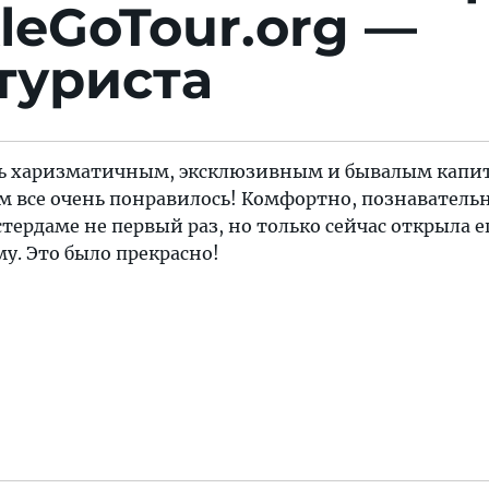
leGoTour.org —
туриста
ень харизматичным, эксклюзивным и бывалым капи
м все очень понравилось! Комфортно, познаватель
стердаме не первый раз, но только сейчас открыла е
у. Это было прекрасно!