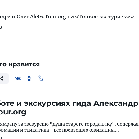
дра и Олег AleGoTour.org
на «Тонкостях туризма»
в
то нравится
оте и экскурсиях гида Александр
our.org
Кямрану за экскурсию "Д
уша старого города Баку". Содержа
рмации и этика гида - все превзошло ожидания,...
9