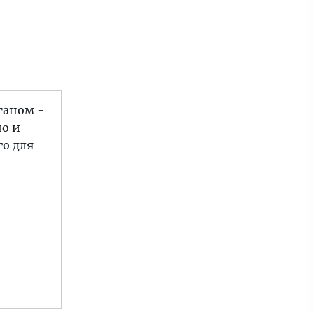
таном -
но и
го для