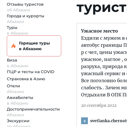
турист
Отзывы туристов
об Абхазии
Города и курорты
Абхазии
Туры
Ужасное место
в Абхазию
Ездили с мужем в 
Горящие туры
автобус границы Пс
в Абхазию
р с чел, цены ужас
ужасное, наглое ,
Виза
в Абхазию
разруха, природа 
ПЦР и тесты на COVID
ужасный сервис и
Страховка
в Азию
Все поголовно бол
Отели
слабость . Зачем м
Абхазии
Отдыхали В ОПК П
Авиабилеты
в Абхазию
20 сентября 2022
Достопримеча­тельности
Абхазии
svetlanka.cherno
Экскурсии
s
по Абхазии