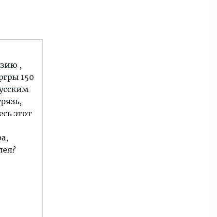
зию ,
ргры 150
русским
рязь,
есь этот
а,
лея?