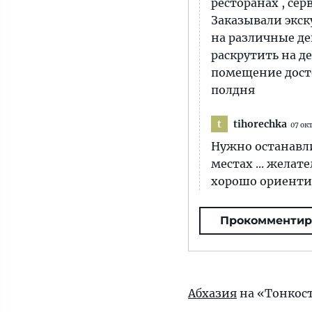
ресторанах , сер
Заказывали экск
на различные дег
раскрутить на де
помещение досто
полдня
tihorechka
t
07 ок
Нужно останавли
местах ... желате
хорошо ориентир
Прокомментир
Абхазия
на «Тонкос