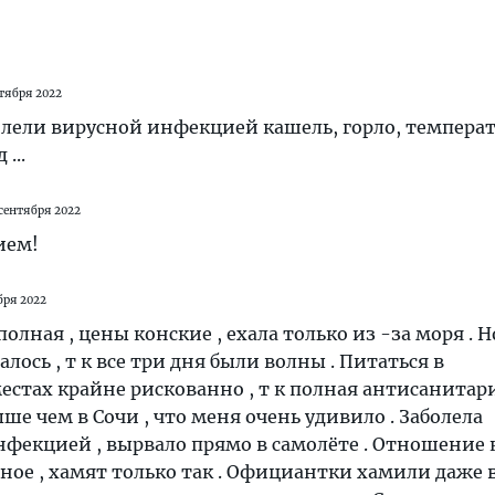
нтября 2022
олели вирусной инфекцией кашель, горло, температ
 ...
 сентября 2022
ием!
бря 2022
лная , цены конские , ехала только из -за моря . Н
алось , т к все три дня были волны . Питаться в
стах крайне рискованно , т к полная антисанитария
ше чем в Сочи , что меня очень удивило . Заболела
фекцией , вырвало прямо в самолёте . Отношение 
ное , хамят только так . Официантки хамили даже 