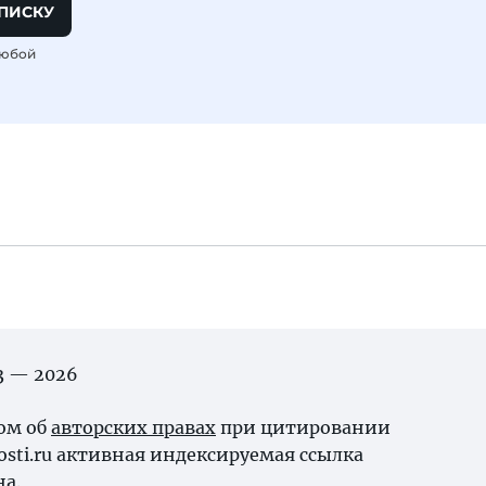
ПИСКУ
любой
03 — 2026
ном об
авторских правах
при цитировании
osti.ru активная индексируемая ссылка
на.