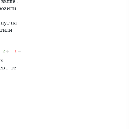
 выше .
 возили
инут на
атили
2
1
ых
 ... те