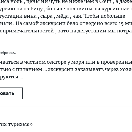
виса ноль , цены ни чуть не ниже чем в Сочи , а даже
урсию на оз Рицу , больше половины экскурсии нас
устации вина , сыра , мёда , чая. Чтобы побольше
ньги . На самой экскурсии бвло отведено всего 15 м
примечательностей , зато на дегустации мы потр
тября 2022
ваться в частном секторе у моря или в проверенн
льно с питанием ... экскурсии заказывать через хозяев
уются ...
овать
тях туризма»