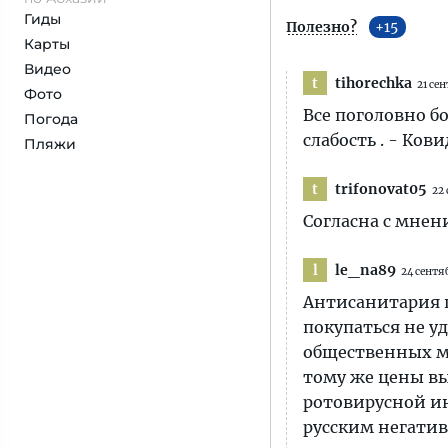
Гиды
Полезно?
15
Карты
Видео
tihorechka
t
21 се
Фото
Все поголовно б
Погода
слабость . - Ковид
Пляжи
trifonovat05
t
22
Согласна с мнен
le_na89
l
24 сентя
Антисанитария по
покупаться не уд
общественных ме
тому же цены вы
ротовирусной ин
русским негатив