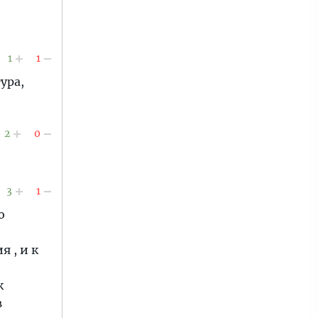
1
1
ура,
2
0
3
1
о
 , и к
к
в