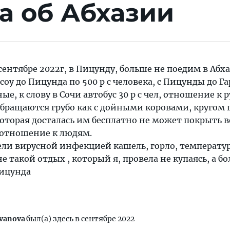
а об Абхазии
сентябре 2022г, в Пицунду, больше не поедим в Абха
оу до Пицунда по 500 р с человека, с Пицунды до Га
ные, к слову в Сочи автобус 30 р с чел, отношение к 
 обращаются грубо как с дойными коровами, кругом г
которая досталась им бесплатно не может покрыть в
 отношение к людям.
ели вирусной инфекцией кашель, горло, температур
не такой отдых , который я, провела не купаясь, а бо
ицунда
ivanova
был(а) здесь в сентябре 2022