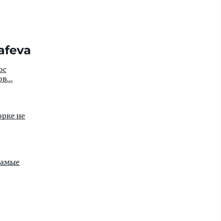
afeva
ос
в...
орке не
самые