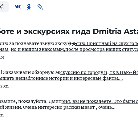
оте и экскурсиях гида Dmitria Ast
рию за познавательную экску�
�сию.Приятный на слух гол
 нам ,но и нашим знакомым,после просмотра наших статусо
23
! Заказывали обзорную эк
скурсию по городу и, тк в Нью-Й
лышать нешаблонные истории и интересные факты....
 2021
озьмите, пожалуйста, Дмит
рия, вы не пожалеете. Это были 
ей жизни. Очень интересно рассказывает , очень...
21