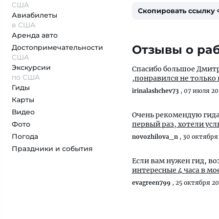
США
Скопировать ссылку
Авиабилеты
в США
Аренда авто
Отзывы о раб
Достопримеча­тельности
США
Экскурсии
Спасибо большое Дмит
по США
,понравился не только
Гиды
irinalashchev73
,
07 июля 20
Карты
Видео
Очень рекомендую гида
Фото
первый раз, хотели ус
Погода
novozhilova_n
,
30 октября
Праздники и события
Если вам нужен гид, в
интересные 4 часа в мо
evagreen799
,
25 октября 20