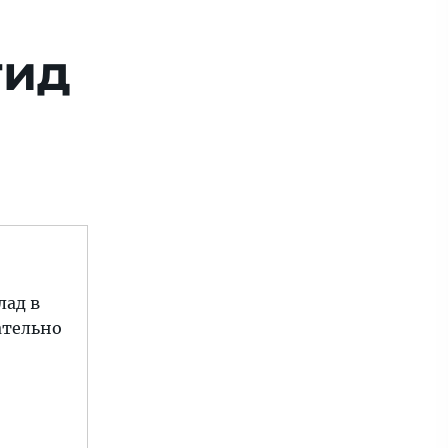
гид
лад в
ательно