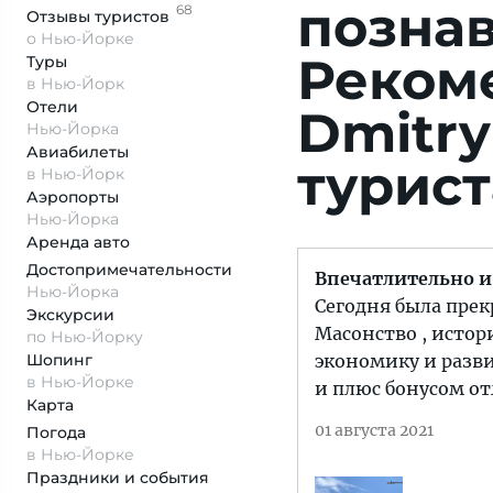
познав
68
Отзывы
туристов
о Нью-Йорке
Реком
Туры
в Нью-Йорк
Отели
Dmitry
Нью-Йорка
Авиабилеты
турист
в Нью-Йорк
Аэропорты
Нью-Йорка
Аренда авто
Достопримеча­тельности
Впечатлительно и
Нью-Йорка
Сегодня была прек
Экскурсии
Масонство , истор
по Нью-Йорку
Шопинг
экономику и разв
в Нью-Йорке
и плюс бонусом о
Карта
01 августа 2021
Погода
в Нью-Йорке
Праздники и события