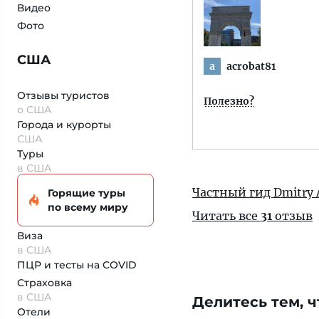
Видео
Фото
США
acrobat81
a
Отзывы туристов
Полезно?
о США
Города и курорты
США
Туры
в США
Частный гид Dmitry 
Горящие туры
по всему миру
Читать все
31
отзыв
Виза
в США
ПЦР и тесты на COVID
Страховка
в США
Делитесь тем, ч
Отели