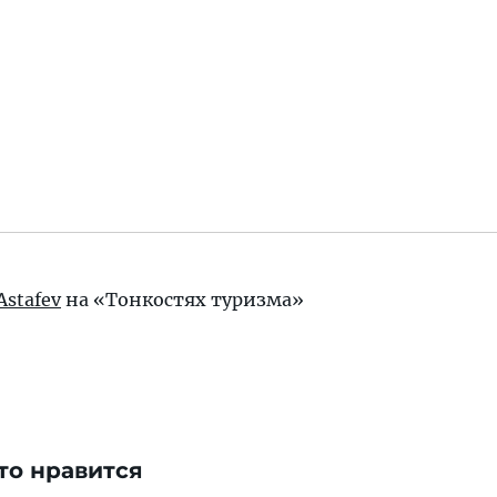
Astafev
на «Тонкостях туризма»
то нравится