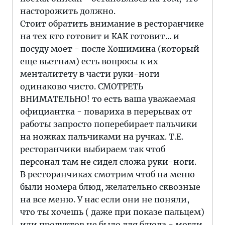
насторожить должно.
Стоит обратить внимание в ресторанчике
на тех кто готовит и КАК готовит... и
посуду моет - после Хошимина (который
еще вьетнам) есть вопросы к их
менталитету в части руки-ноги
одинаково чисто. СМОТРЕТЬ
ВНИМАТЕЛЬНО! то есть ваша уважаемая
официантка - повариха в перерывах от
работы запросто поперебирает пальчики
на ножках пальчиками на ручках. Т.Е.
ресторанчики выбираем так чтоб
персонал там не сидел сложа руки-ноги.
В ресторанчиках смотрим чтоб на меню
были номера блюд, желательно сквозные
на все меню. У нас если они не поняли,
что ты хочешь ( даже при показе пальцем)
или продуктов не было для блюда - могли