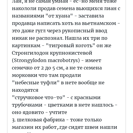
Лан, я не самая умная - ес-но меня тоже
накололи продав семена вьющихся лиан с
названиями "от хуана" - заставила
продавца написать хоть на вьетнамском -
это даже гугл через рукописный ввод
никак не распознал. Нашла их три по
картинкам - "тигровый коготь" он же
Стронгилодон крупнокистевой
(Strongylodon macrobotrys) - имеет
семечко от 2 до 5 см, а не те семена
морковки что там продали
"небесные туфли" в нете вообще не
находятся
"стручковое что-то" - с красными
трубочками - цветками в нете нашлось -
оно ядовито - учтите
3. шелковая фабрика - тоже только
магазин их работ,.где сидят швеи нашли