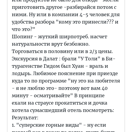
приготовить другое -разбирайся потом с
ними. Ну или в компании 4-5 человек для
удобства разбора "кому это принесли??? и
что это?"
Шопинг - жуткий ширпотреб. насчет
натуральности врут безбожно.
Торговаться в половину или в 2/3 цены.
Экскурсия в Далат : брали "У Толи" в Би-
турагенстве Гидом был Хуан - враль и
лодырь. Любимое пояснение при приезде
куда то по программе "ну это на любителя
- я не люблю это- поэтому вот вам 40
минут - осматривайте" В принципе
ехали на страусе прокатиться и дочка
хотела сумасшедший отель посмотреть:
Результат:
1. "суперские горные виды" - ну если