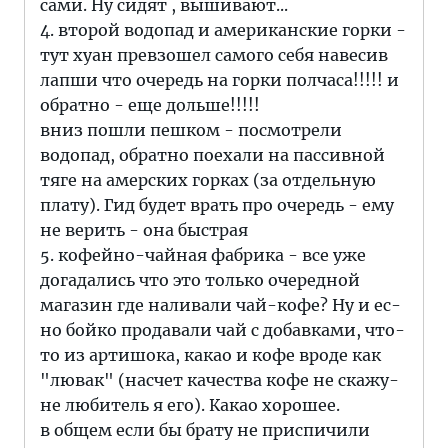
сами. Ну сидят , вышивают...
4. второй водопад и американские горки -
тут хуан превзошел самого себя навесив
лапши что очередь на горки полчаса!!!!! и
обратно - еще дольше!!!!!
вниз пошли пешком - посмотрели
водопад, обратно поехали на пассивной
тяге на амерских горках (за отдельную
плату). Гид будет врать про очередь - ему
не верить - она быстрая
5. кофейно-чайная фабрика - все уже
догадались что это только очередной
магазин где наливали чай-кофе? Ну и ес-
но бойко продавали чай с добавками, что-
то из артишока, какао и кофе вроде как
"лювак" (насчет качества кофе не скажу-
не любитель я его). Какао хорошее.
в общем если бы брату не приспичили