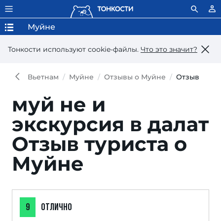
Муйне
Тонкости используют сookie-файлы.
Что это значит?
Вьетнам
Муйне
Отзывы о Муйне
Отзыв
муй не и
экскурсия в далат
Отзыв туриста о
Муйне
9
ОТЛИЧНО