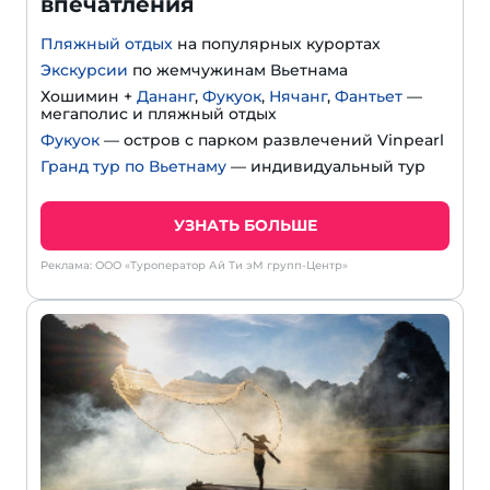
впечатления
Пляжный отдых
на популярных курортах
Экскурсии
по жемчужинам Вьетнама
Хошимин +
Дананг
,
Фукуок
,
Нячанг
,
Фантьет
—
мегаполис и пляжный отдых
Фукуок
— остров с парком развлечений Vinpearl
Гранд тур по Вьетнаму
— индивидуальный тур
УЗНАТЬ БОЛЬШЕ
Реклама: ООО «Туроператор Ай Ти эМ групп-Центр»