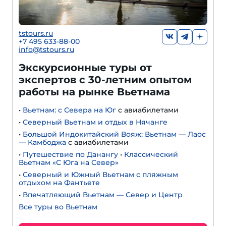
tstours.ru
+7 495 633-88-00
info@tstours.ru
Экскурсионные туры от
экспертов с 30-летним опытом
работы на рынке Вьетнама
•
Вьетнам: с Севера на Юг
с авиабилетами
•
Северный Вьетнам и отдых в Нячанге
•
Большой Индокитайский Вояж: Вьетнам — Лаос
— Камбоджа
с авиабилетами
•
Путешествие по Данангу
•
Классический
Вьетнам «С Юга на Север»
•
Северный и Южный Вьетнам с пляжным
отдыхом на Фантьете
•
Впечатляющий Вьетнам — Север и Центр
Все туры во Вьетнам