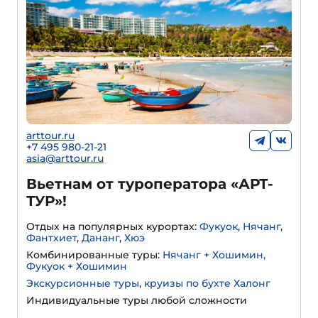
arttour.ru
+
7 495 980-21-21
asia@arttour.ru
Вьетнам от туроператора «АРТ-
ТУР»!
Отдых на популярных курортах:
Фукуок
,
Нячанг
,
Фантхиет
,
Дананг
,
Хюэ
Комбинированные туры:
Нячанг + Хошимин,
Фукуок + Хошимин
Экскурсионные туры
,
круизы по бухте Халонг
Индивидуальные туры любой сложности