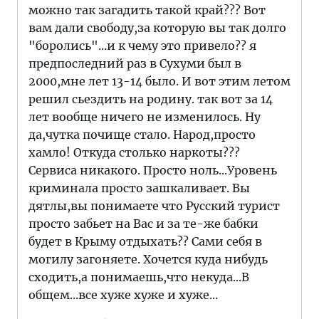
можно так загадить такой край??? Вот
вам дали свободу,за которую вы так долго
"боролись"...и к чему это привело?? я
предпоследний раз в Сухуми был в
2000,мне лет 13-14 было. И вот этим летом
решил сьездить на родину. так вот за 14
лет вообще ничего не изменилось. Ну
да,чутка почище стало. Народ,просто
хамло! Откуда столько наркоты???
Сервиса никакого. Просто ноль...Уровень
криминала просто зашкаливает. Вы
дятлы,вы понимаете что Русский турист
просто забьет на Вас и за те-же бабки
будет в Крыму отдыхать?? Сами себя в
могилу загоняете. Хочется куда нибудь
сходить,а понимаешь,что некуда...В
общем...все хуже хуже и хуже...