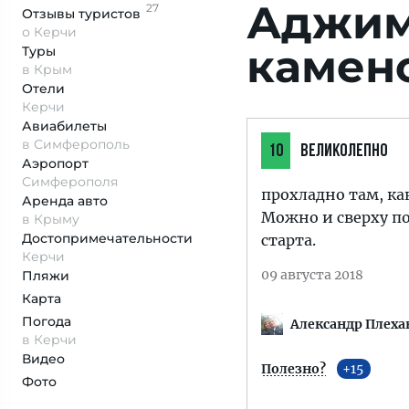
Аджим
27
Отзывы
туристов
о Керчи
камен
Туры
в Крым
Отели
Керчи
Авиабилеты
в Симферополь
10
ВЕЛИКОЛЕПНО
Аэропорт
Симферополя
прохладно там, ка
Аренда авто
Можно и сверху по
в Крыму
Достопримеча­тельности
старта.
Керчи
09 августа 2018
Пляжи
Карта
Погода
Александр Плеха
в Керчи
Видео
Полезно?
15
Фото