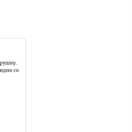
грушку.
идно со