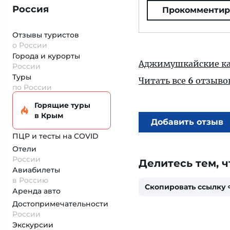
Россия
Прокомментир
Отзывы туристов
о России
Города и курорты
Аджимушкайские ка
России
Туры
Читать все
6
отзыво
по России
Горящие туры
в Крым
Добавить отзыв
ПЦР и тесты на COVID
Отели
России
Делитесь тем, ч
Авиабилеты
в Россию
Скопировать ссылку
Аренда авто
Достопримеча­тельности
России
Экскурсии