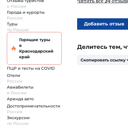
Отзывы туристов
Читать все
29
отзыв
о России
Города и курорты
России
Добавить отзыв
Туры
по России
Горящие туры
в
Делитесь тем, ч
Краснодарский
край
Скопировать ссылку
ПЦР и тесты на COVID
Отели
России
Авиабилеты
в Россию
Аренда авто
Достопримеча­тельности
России
Экскурсии
по России