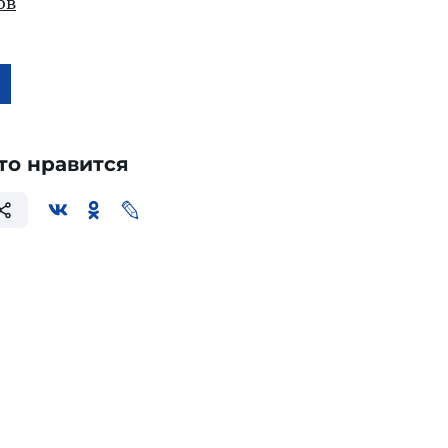
ов
то нравится