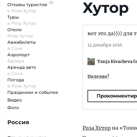
Хутор
30
Отзывы
туристов
о Розе Хутор
Туры
в Розу Хутор
Отели
вот это да)))) для
Розы Хутор
Авиабилеты
14 декабря 2016
в Сочи
Аэропорт
Адлера
Tanja Kivacheva
б
Аренда авто
в Сочи
Полезно?
Погода
в Розе Хутор
Праздники и события
Прокомментир
Видео
Фото
Россия
Роза Хутор
на «Тонк