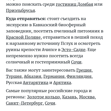
можно поискать среди
гостиниц Домбая
или
Приэльбрусья
.
Куда отправиться:
стоит съездить на
экскурсию в Кавказский биосферный
заповедник, посетить пчелиный питомник в
Красной Поляне
, отправиться в пеший поход
к нарзанному источнику Пслух и осмотреть
руины крепости Ачипсе в
Эсто-Садке
. Еще
непременно нужно посетить всегда
солнечный и гостеприимный
Сочи
.
Вас также могут заинтересовать
Греция
,
Турция
,
Абхазия
,
Германия
,
Финляндия
,
Русская
Антарктика
и
Арктика
.
Самые популярные российские города и
регионы:
Золотое кольцо
,
Казань
,
Москва
,
Санкт-Петербург
,
Сочи
.