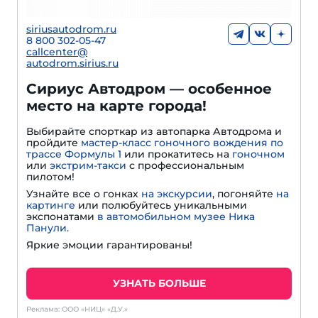
siriusautodrom.ru
8 800 302-05-47
callcenter@
autodrom.sirius.ru
Сириус Автодром — особенное
место на карте города!
Выбирайте спорткар из автопарка Автодрома и
пройдите
мастер-класс гоночного вождения по
трассе Формулы 1
или прокатитесь на
гоночном
или
экстрим-такси
с профессиональным
пилотом!
Узнайте все о гонках
на экскурсии
, погоняйте
на
картинге
или полюбуйтесь уникальными
экспонатами
в автомобильном музее Ника
Панули.
Яркие эмоции гарантированы!
УЗНАТЬ БОЛЬШЕ
Реклама: ООО «НИЦ» «Д.У.»