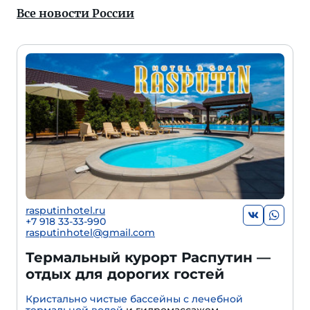
Все новости России
rasputinhotel.ru
+7 918 33-33-990
rasputinhotel@gmail.com
Термальный курорт Распутин —
отдых для дорогих гостей
Кристально чистые бассейны с лечебной
термальной водой
и гидромассажем.