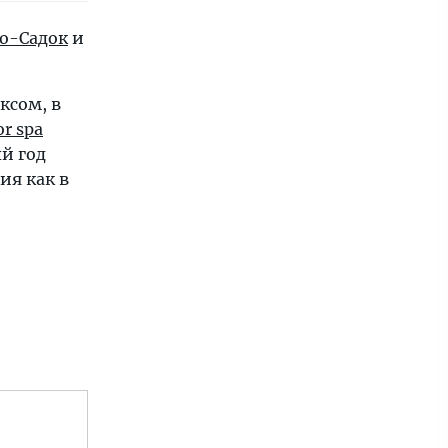
о-Садок
и
ксом, в
or spa
й год
ия как в