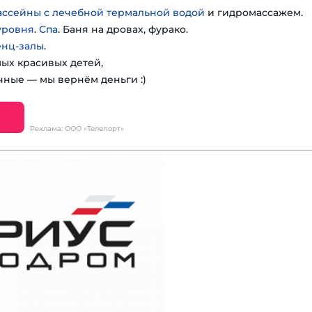
ассейны с лечебной термальной водой
и гидромассажем.
уровня
.
Спа
. Баня на дровах, фурако.
енц-залы
.
мых красивых детей,
чные — мы вернём деньги :)
Реклама: ООО «Телепорт»