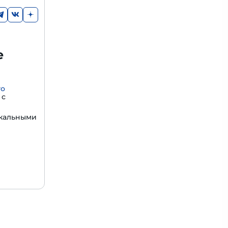
е
го
с
икальными