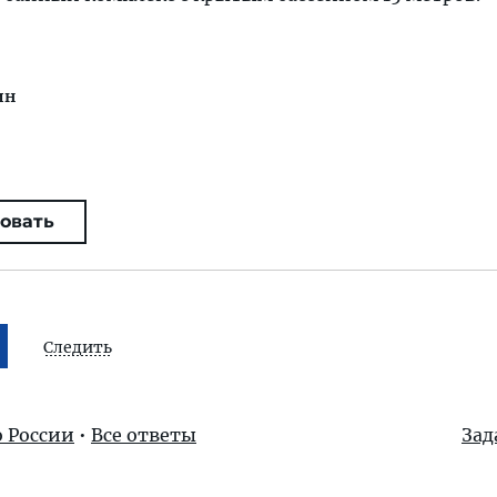
ин
овать
Следить
о России
•
Все ответы
Зад