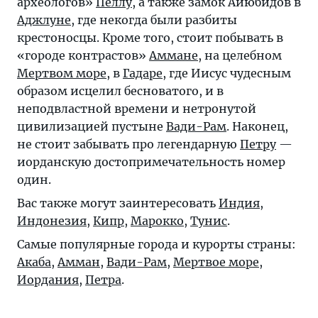
археологов»
Пеллу
, а также замок Айюбидов в
Аджлуне
, где некогда были разбиты
крестоносцы. Кроме того, стоит побывать в
«городе контрастов»
Аммане
, на целебном
Мертвом море
, в
Гадаре
, где Иисус чудесным
образом исцелил бесноватого, и в
неподвластной времени и нетронутой
цивилизацией пустыне
Вади-Рам
. Наконец,
не стоит забывать про легендарную
Петру
—
иорданскую достопримечательность номер
один.
Вас также могут заинтересовать
Индия
,
Индонезия
,
Кипр
,
Марокко
,
Тунис
.
Самые популярные города и курорты страны:
Акаба
,
Амман
,
Вади-Рам
,
Мертвое море,
Иордания
,
Петра
.