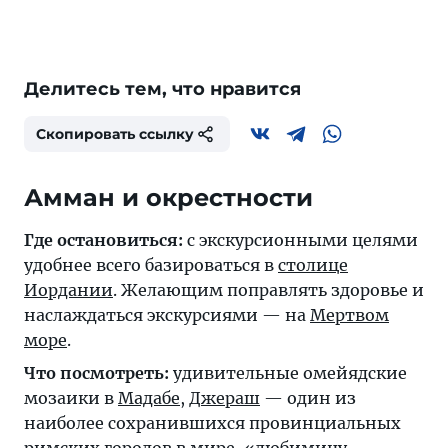
Делитесь тем, что нравится
Скопировать ссылку
Амман и окрестности
Где остановиться:
с экскурсионными целями
удобнее всего базироваться в
столице
Иордании
. Желающим поправлять здоровье и
наслаждаться экскурсиями — на
Мертвом
море
.
Что посмотреть:
удивительные омейядские
мозаики в
Мадабе
,
Джераш
— один из
наиболее сохранившихся провинциальных
римских городов в мире, «любимицу