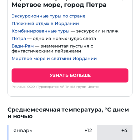
Мертвое море, город Петра
Экскурсионные туры по стране
Пляжный отдых в Иордании
Комбинированные туры
— экскурсии и пляж
Петра
— одно из новых чудес света
Вади-Рам
— знаменитая пустыня с
фантастическими пейзажами
Мертвое море и святыни Иордании
УЗНАТЬ БОЛЬШЕ
Реклама: ООО «Туроператор Ай Ти эМ групп-Центр»
Cреднемесячная температура, °C днем
и ночью
янв
арь
+12
+4