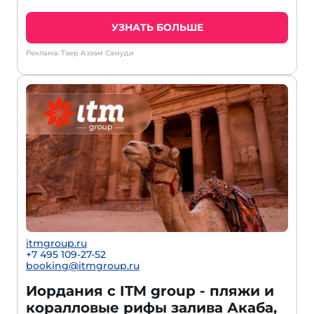
УЗНАТЬ БОЛЬШЕ
Реклама: Таер Аззам Самуди
itmgroup.ru
+7 495 109-27-52
booking@itmgroup.ru
Иордания с ITM group - пляжи и
коралловые рифы залива Акаба,