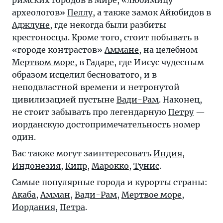
археологов»
Пеллу
, а также замок Айюбидов в
Аджлуне
, где некогда были разбиты
крестоносцы. Кроме того, стоит побывать в
«городе контрастов»
Аммане
, на целебном
Мертвом море
, в
Гадаре
, где Иисус чудесным
образом исцелил бесноватого, и в
неподвластной времени и нетронутой
цивилизацией пустыне
Вади-Рам
. Наконец,
не стоит забывать про легендарную
Петру
—
иорданскую достопримечательность номер
один.
Вас также могут заинтересовать
Индия
,
Индонезия
,
Кипр
,
Марокко
,
Тунис
.
Самые популярные города и курорты страны:
Акаба
,
Амман
,
Вади-Рам
,
Мертвое море,
Иордания
,
Петра
.