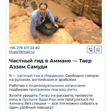
+96 279 617-22-82
thaer@mail.ru
Частный гид в Амма­не — Таер
Аззам Самуди
Я —
частный гид в Иордании
. Свободно говорю
на русском, английском и арабском
Работаю с
индивидуальными запросами
:
подбираю
программы под ваш ритм
.
Хотите увидеть
Петру
на рассвете, провести
ночь в
пустыне Вади-Рам
или прогуляться по
Амману
без спешки — все это можно собрать в
один удобный маршрут.