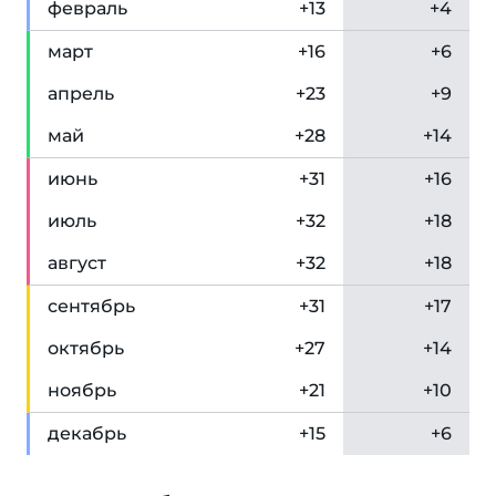
фев
раль
+13
+4
мар
т
+16
+6
апр
ель
+23
+9
май
+28
+14
июн
ь
+31
+16
июл
ь
+32
+18
авг
уст
+32
+18
сен
тябрь
+31
+17
окт
ябрь
+27
+14
ноя
брь
+21
+10
дек
абрь
+15
+6