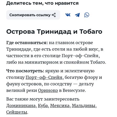
Делитесь тем, что нравится
Скопировать ссылку
Острова Тринидад и Тобаго
Где остановиться:
на главном острове
Тринидаде, где есть отели на любой вкус, в
частности в его столице Порт-оф-Спейн,
либо на миниатюрном и спокойном Тобаго.
Что посмотреть:
яркую и эклектичную
столицу
Порт-оф-Спейн
, богатую флору и
фауну островов, по соседству — дельту
великой реки
Ориноко
в Венесуэле.
Вас также могут заинтересовать
Доминикана
,
Куба
,
Мексика
,
Мальдивы
,
Сейшелы
.