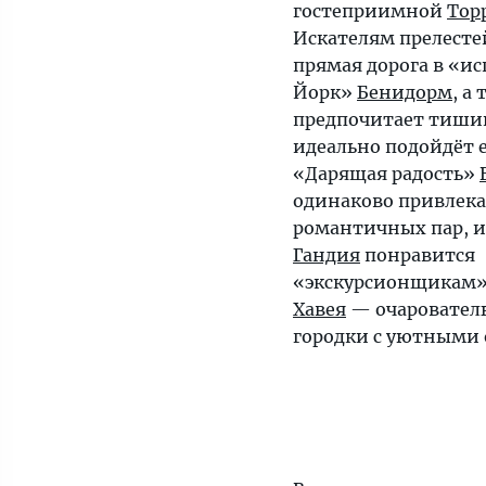
гостеприимной
Тор
Искателям прелест
прямая дорога в «и
Йорк»
Бенидорм
, а
предпочитает тиши
идеально подойдёт е
«Дарящая радость»
одинаково привлека
романтичных пар, и
Гандия
понравится
«экскурсионщикам»
Хавея
— очаровател
городки с уютными 