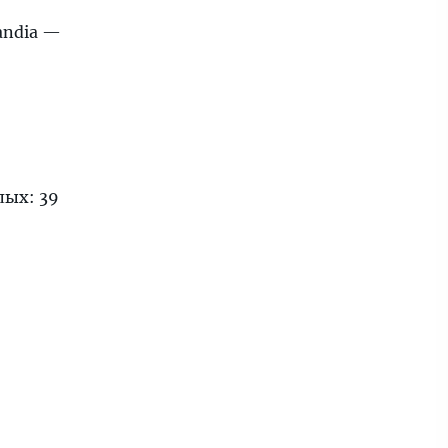
andia —
лых: 39