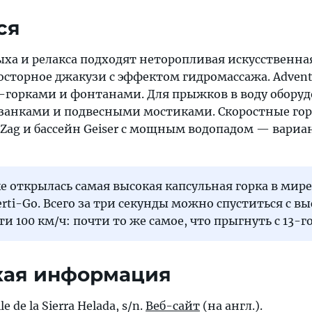
ся
ха и релакса подходят неторопливая искусственная
росторное джакузи с эффектом гидромассажа. Adven
и-горками и фонтанами. Для прыжков в воду обору
арзанками и подвесными мостиками. Скоростные гор
ig-Zag и бассейн Geiser с мощным водопадом — вариа
арке открылась самая высокая капсульная горка в мир
rti-Go. Всего за три секунды можно спуститься с в
ти 100 км/ч: почти то же самое, что прыгнуть с 13-г
кая информация
 de la Sierra Helada, s/n.
Веб-сайт
(на англ.).