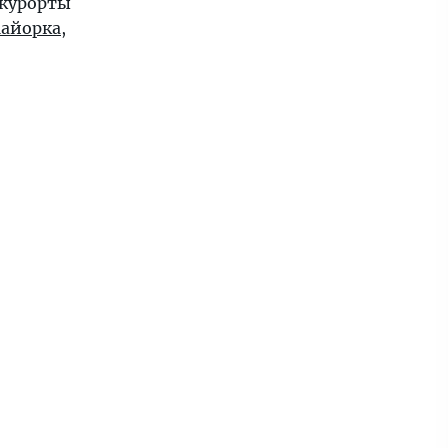
 курорты
айорка
,