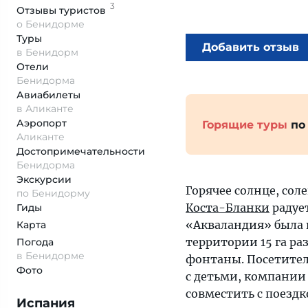
3
Отзывы
туристов
о Бенидорме
Туры
Добавить отзыв
в Бенидорм
Отели
Бенидорма
Авиабилеты
в Аликанте
Аэропорт
Горящие туры
по
Аликанте
Достопримеча­тельности
Бенидорма
Экскурсии
Горячее солнце, сол
по Бенидорму
Коста-Бланки
радует
Гиды
«Акваландия» была 
Карта
территории 15 га ра
Погода
в Бенидорме
фонтаны. Посетител
Фото
с детьми, компании
совместить с поездк
Испания