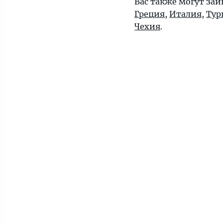
Вас также могут заи
Греция
,
Италия
,
Тур
Чехия
.