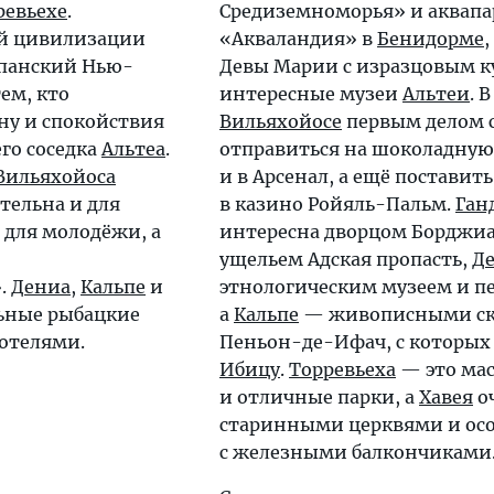
ревьехе
.
Средиземноморья» и аквапа
ей цивилизации
«Акваландия» в
Бенидорме
,
спанский Нью-
Девы Марии с изразцовым к
 тем, кто
интересные музеи
Альтеи
. В
ну и спокойствия
Вильяхойосе
первым делом 
го соседка
Альтеа
.
отправиться на шоколадную
Вильяхойоса
и в Арсенал, а ещё поставить
тельна и для
в казино Ройяль-Пальм.
Ган
 для молодёжи, а
интересна дворцом Борджиа
ущельем Адская пропасть,
Д
.
Дениа
,
Кальпе
и
этнологическим музеем и п
ьные рыбацкие
а
Кальпе
— живописными с
отелями.
Пеньон-де-Ифач, с которых
Ибицу
.
Торревьеха
— это мас
и отличные парки, а
Хавея
о
старинными церквями и ос
с железными балкончиками