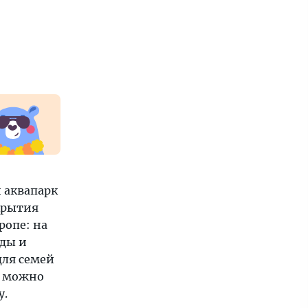
 аквапарк
крытия
ропе: на
уды и
для семей
а можно
у.