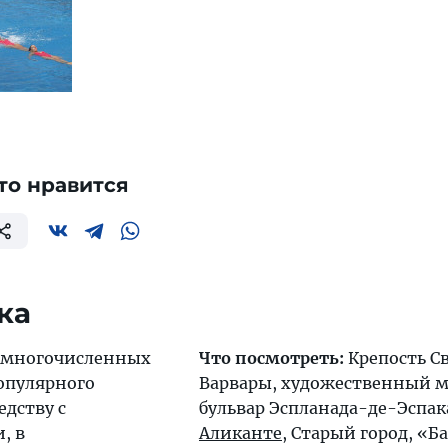
то нравится
ка
 многочисленных
Что посмотреть:
Крепость С
опулярного
Варвары, художественный м
едству с
бульвар Эспланада-де-Эспак
, в
Аликанте
, Старый город, «Б