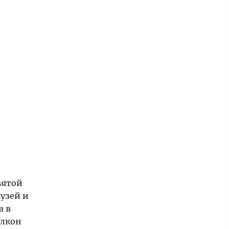
вятой
узей и
а в
алкон