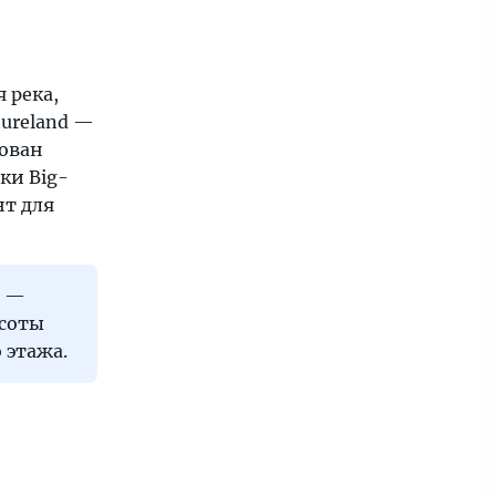
 река,
tureland —
дован
ки Big-
нт для
е —
ысоты
о этажа.