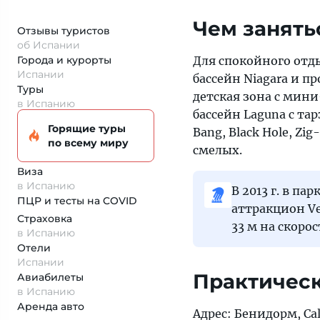
Чем занять
Отзывы туристов
об Испании
Города и курорты
Для спокойного отды
Испании
бассейн Niagara и п
Туры
детская зона с мин
в Испанию
бассейн Laguna с т
Горящие туры
Bang, Black Hole, Z
по всему миру
смелых.
Виза
в Испанию
В 2013 г. в п
ПЦР и тесты на COVID
аттракцион Ve
Страховка
33 м на скорос
в Испанию
Отели
Испании
Практичес
Авиабилеты
в Испанию
Аренда авто
Адрес: Бенидорм, Calle