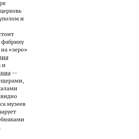
рк
 церковь
уполом и
стоит
 фабрику
 на «зеро»
дия
 и
ениа
—
ещерами,
калами
 видно
са музеев
чарует
обняками
.