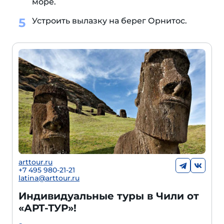
море.
Устроить вылазку на берег Орнитос.
arttour.ru
+
7 495 980-21-21
latina@arttour.ru
Индивидуальные туры в Чили от
«АРТ-ТУР»!