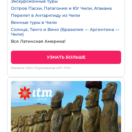
Экскурсионные туры
Остров Пасхи, Патагония и Юг Чили, Атакама
Перелет в Антарктиду из Чили
Винные туры в Чили
Солнце, Танго и Вино (Бразилия — Аргентина —
Чили)
Вся Латинская Америка!
УЗНАТЬ БОЛЬШЕ
Реклама: ООО «Туроператор АРТ-ТУР»