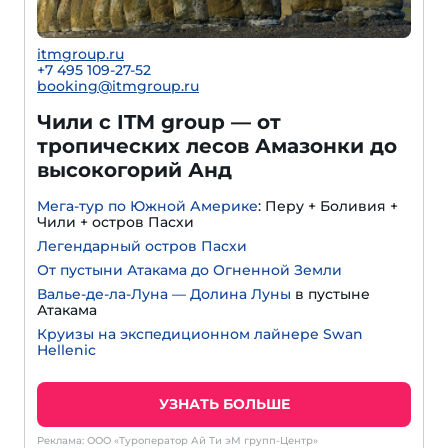
itmgroup.ru
+7 495 109-27-52
booking@itmgroup.ru
Чили с ITM group — от
тропических лесов Амазонки до
высокогорий Анд
Мега-тур по Южной Америке
: Перу + Боливия +
Чили + остров Пасхи
Легендарный остров Пасхи
От пустыни Атакама до Огненной Земли
Валье-де-ла-Луна — Долина Луны
в пустыне
Атакама
Круизы на экспедиционном лайнере Swan
Hellenic
УЗНАТЬ БОЛЬШЕ
Реклама: ООО «Туроператор Ай Ти эМ групп-Центр»