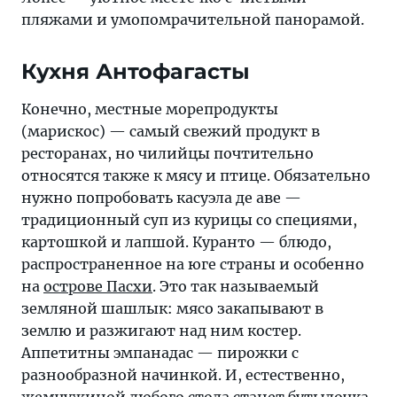
пляжами и умопомрачительной панорамой.
Кухня Антофагасты
Конечно, местные морепродукты
(марискос) — самый свежий продукт в
ресторанах, но чилийцы почтительно
относятся также к мясу и птице. Обязательно
нужно попробовать касуэла де аве —
традиционный суп из курицы со специями,
картошкой и лапшой. Куранто — блюдо,
распространенное на юге страны и особенно
на
острове Пасхи
. Это так называемый
земляной шашлык: мясо закапывают в
землю и разжигают над ним костер.
Аппетитны эмпанадас — пирожки с
разнообразной начинкой. И, естественно,
жемчужиной любого стола станет бутылочка