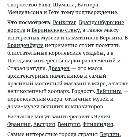
творчество Баха, Шумана, Вагнера,
Мендельсона и Гёте тому подтверждение.
Что посмотреть:
Рейхстаг
,
Бранденбургские
ворота
и
Берлинскую стену
, а также массу
интересных музеев и памятников
Берлина
. В
Бранденбурге
непременно стоит посетить
блистательные королевские усадьбы, а в
Потсдаме
интересны парки развлечений и
Старая ратуша.
Дрезден
— это масса
архитектурных памятников и самый
красивый молочный магазин в мире, а также
великолепный зоопарк. Гордость
Лейпцига
—
первоклассная опера, отличные музеи и
дома-музеи великих композиторов.
Вас также могут заинтересовать
Чехия
,
Франция
,
Австрия
,
Венгрия
,
Финляндия
.
Самые интересные города страны:
Берлин
,