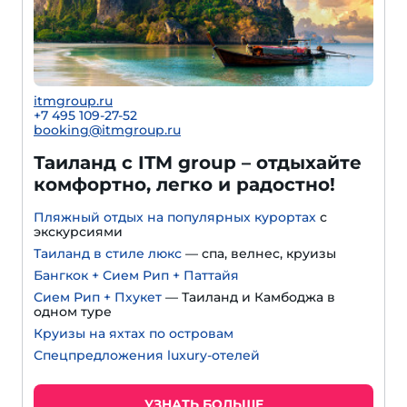
itmgroup.ru
+7 495 109-27-52
booking@itmgroup.ru
Таиланд с ITM group – отдыхайте
комфортно, легко и радостно!
Пляжный отдых на популярных курортах
с
экскурсиями
Таиланд в стиле люкс
— спа, велнес, круизы
Бангкок + Сием Рип + Паттайя
Сием Рип + Пхукет
— Таиланд и Камбоджа в
одном туре
Круизы на яхтах по островам
Спецпредложения luxury-отелей
УЗНАТЬ БОЛЬШЕ