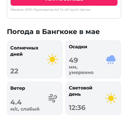
Реклама: ООО «Туроператор Ай Ти эМ групп-Центр»
Погода в Бангкоке в мае
Осадки
Солнечных
дней
49
мм,
22
умеренно
Световой
Ветер
день
4.4
12:36
м/с, слабый