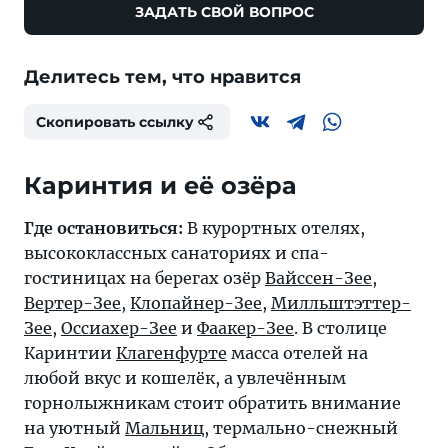
ЗАДАТЬ СВОЙ ВОПРОС
Делитесь тем, что нравится
Скопировать ссылку
Каринтия и её озёра
Где остановиться:
В курортных отелях,
высококлассных санаториях и спа-
гостиницах на берегах озёр
Вайссен-Зее
,
Вертер-Зее
,
Клопайнер-Зее
,
Милльштэттер-
Зее
,
Оссиахер-Зее
и
Фаакер-Зее
. В столице
Каринтии
Клагенфурте
масса отелей на
любой вкус и кошелёк, а увлечённым
горнолыжникам стоит обратить внимание
на уютный
Мальниц
, термально-снежный