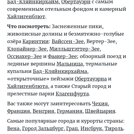
Бад-Кляйнкирхайм
,
Обертауэрн
с самым
современным отельным фондом и камерный
Хайлигенблют
.
Что посмотреть:
Заснеженные пики,
живописные долины и безмятежно-голубые
озёра
Каринтии
:
Вайссен-Зее
,
Вертер-Зее
,
Клопайнер-Зее
,
Милльштэттер-Зее
,
Оссиахер-Зее
и
Фаакер-Зее
; обзорный поезд и
ледяные вершины
Мальница
, термальные
купальни
Бад-Кляйнкирхайма
,
«открыточные» пейзажи
Обертауэрна
и
Хайлигенблюта
, а также Старый город и
прелестные парки
Клагенфурта
.
Вас также могут заинтересовать
Чехия
,
Франция
,
Венгрия
,
Германия
,
Швейцария
.
Самые популярные города и курорты страны:
Вена
,
Город Зальцбург
,
Грац
,
Инсбрук
,
Тироль
.