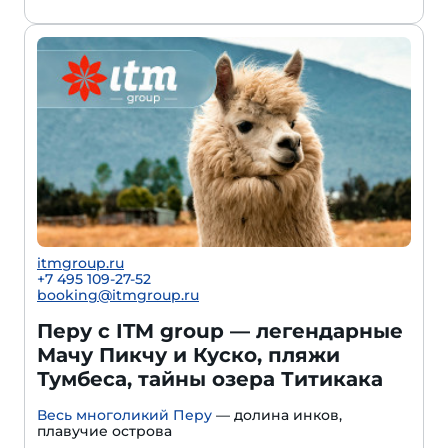
itmgroup.ru
+7 495 109-27-52
booking@itmgroup.ru
Перу с ITM group — легендарные
Мачу Пикчу и Куско, пляжи
Тумбеса, тайны озера Титикака
Весь многоликий Перу
— долина инков,
плавучие острова