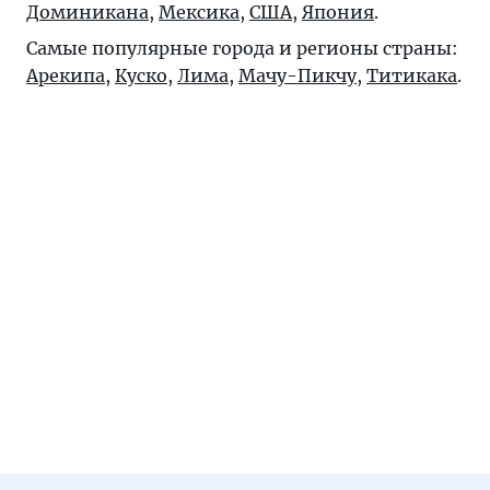
Доминикана
,
Мексика
,
США
,
Япония
.
Самые популярные города и регионы страны:
Арекипа
,
Куско
,
Лима
,
Мачу-Пикчу
,
Титикака
.