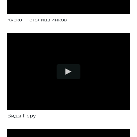
Куско — столица инков
Виды Перу