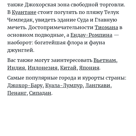
также Джохорская зона свободной торговли.
В
Куантане
стоит погулять по пляжу Телук
Чемпедак, увидеть здание Суда и Главную
мечеть. Достопримечательности
Тиомана
в
основном подводные, а
Ендау-Ромпина
—
наоборот: богатейшая флора и фауна
джунглей.
Вас также могут заинтересовать
Вьетнам
,
Индия
,
Индонезия
,
Китай
,
Япония
.
Самые популярные города и курорты страны:
Джохор-Бару
,
Куала-Лумпур
,
Лангкави
,
Пенанг
,
Сипадан
.