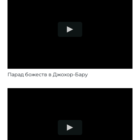
Парад божеств в Джохор-Бару