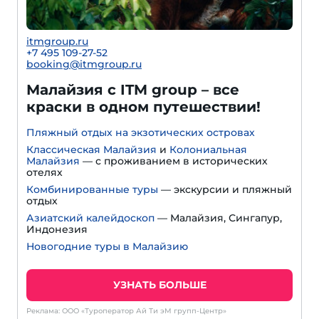
itmgroup.ru
+7 495 109-27-52
booking@itmgroup.ru
Малайзия с ITM group – все
краски в одном путешествии!
Пляжный отдых на экзотических островах
Классическая Малайзия
и
Колониальная
Малайзия
— с проживанием в исторических
отелях
Комбинированные туры
— экскурсии и пляжный
отдых
Азиатский калейдоскоп
— Малайзия, Сингапур,
Индонезия
Новогодние туры в Малайзию
УЗНАТЬ БОЛЬШЕ
Реклама: ООО «Туроператор Ай Ти эМ групп-Центр»