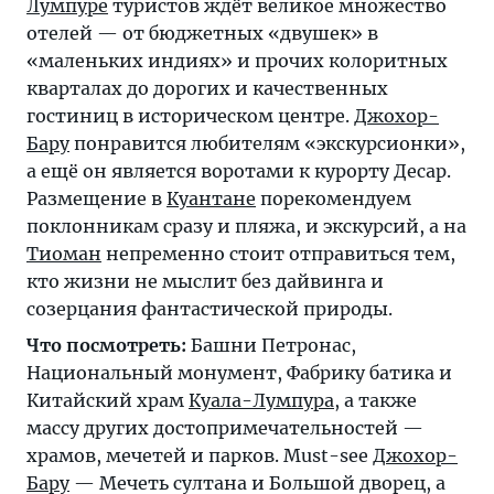
Лумпуре
туристов ждёт великое множество
отелей — от бюджетных «двушек» в
«маленьких индиях» и прочих колоритных
кварталах до дорогих и качественных
гостиниц в историческом центре.
Джохор-
Бару
понравится любителям «экскурсионки»,
а ещё он является воротами к курорту Десар.
Размещение в
Куантане
порекомендуем
поклонникам сразу и пляжа, и экскурсий, а на
Тиоман
непременно стоит отправиться тем,
кто жизни не мыслит без дайвинга и
созерцания фантастической природы.
Что посмотреть:
Башни Петронас,
Национальный монумент, Фабрику батика и
Китайский храм
Куала-Лумпура
, а также
массу других достопримечательностей —
храмов, мечетей и парков. Must-see
Джохор-
Бару
— Мечеть султана и Большой дворец, а