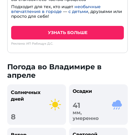
Подходит для тех, кто ищет
необычные
впечатления в городе
—
с детьми
, друзьями или
просто для себя!
УЗНАТЬ БОЛЬШЕ
Реклама: ИП Рабищук Д.С.
Погода во Владимире в
апреле
Осадки
Солнечных
дней
41
мм,
8
умеренно
Световой
Ветер