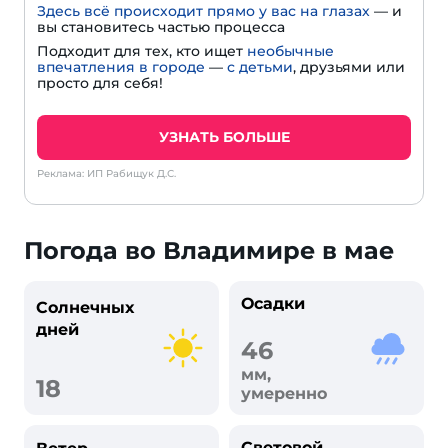
Здесь всё происходит прямо у вас на глазах
— и
вы становитесь частью процесса
Подходит для тех, кто ищет
необычные
впечатления в городе
—
с детьми
, друзьями или
просто для себя!
УЗНАТЬ БОЛЬШЕ
Реклама: ИП Рабищук Д.С.
Погода во Владимире в мае
Осадки
Солнечных
дней
46
мм,
18
умеренно
Световой