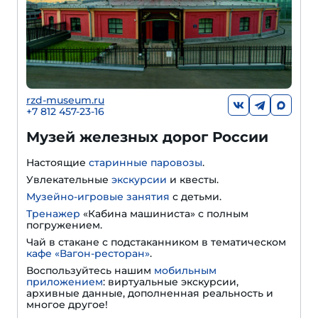
rzd-museum.ru
+7 812 457-23-16
Музей железных дорог России
Настоящие
старинные паровозы
.
Увлекательные
экскурсии
и квесты.
Музейно-игровые занятия
с детьми.
Тренажер
«Кабина машиниста» с полным
погружением.
Чай в стакане с подстаканником в тематическом
кафе «Вагон-ресторан»
.
Воспользуйтесь нашим
мобильным
приложением
: виртуальные экскурсии,
архивные данные, дополненная реальность и
многое другое!