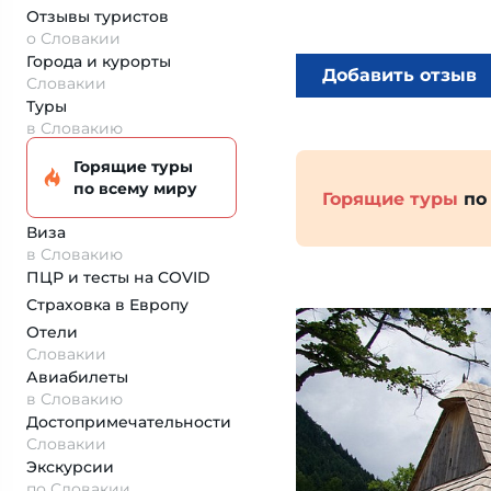
Отзывы туристов
о Словакии
Города и курорты
Добавить отзыв
Словакии
Туры
в Словакию
Горящие туры
по всему миру
Горящие туры
по
Виза
в Словакию
ПЦР и тесты на COVID
Страховка
в Европу
Отели
Словакии
Авиабилеты
в Словакию
Достопримеча­тельности
Словакии
Экскурсии
по Словакии