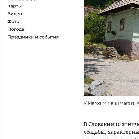
Карты
Видео
Фото
Погода
Праздники и события
Maros M r a z (Maros)
,
В Словакии 10 этнич
усадьбы, характерны