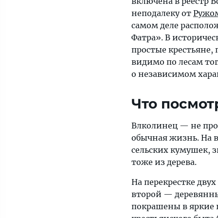
включена в реестр 
неподалеку от
Ружо
самом деле располож
Фатра». В историчес
простые крестьяне, 
видимо по лесам то
о независимом харак
Что посмот
Влколинец — не про
обычная жизнь. На 
сельских кумушек, з
тоже из дерева.
На перекрестке двух
второй — деревянны
покрашены в яркие 