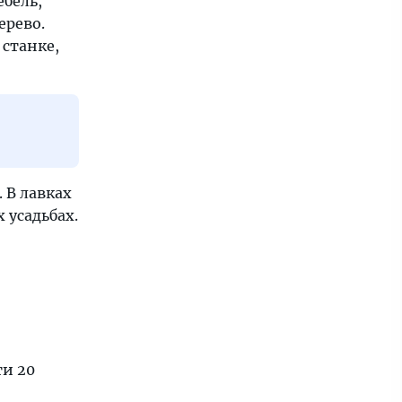
ебель,
ерево.
станке,
 В лавках
 усадьбах.
ти 20