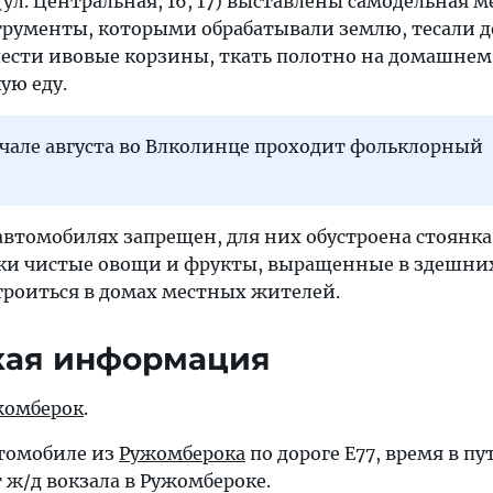
(ул. Центральная, 16, 17) выставлены самодельная м
струменты, которыми обрабатывали землю, тесали д
лести ивовые корзины, ткать полотно на домашнем 
ую еду.
ачале августа во Влколинце проходит фольклорный
автомобилях запрещен, для них обустроена стоянка.
ки чистые овощи и фрукты, выращенные в здешних
троиться в домах местных жителей.
кая информация
жомберок
.
втомобиле из
Ружомберока
по дороге Е77, время в пу
 ж/д вокзала в Ружомбероке.