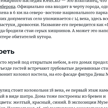
Всемирного наследия ЮНЕСКО — это Влколинец, что
мберока
. Официально она входит в черту города, од
ена в 6 км на северо-востоке национального парка
ких документах село упоминается с 14 века, здесь в
пастухи, дровосеки. Название его переводится как «
гда бродили стаи серых хищников. А может это на
тере обитателей хутора.
реть
сто музей под открытым небом, в его домах продо
въезде гостей встречают грубоватые деревянные ст
вонит колокол костела, на его фасаде фигура Девы 
 улиц стоит колокольня 18 века, ее первый этаж ка
й в виде шатра. Дома тоже построены из бревен и
цвета: желтый, красный, синий. В экспозиции Музе