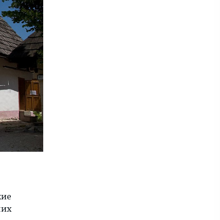
кие
них