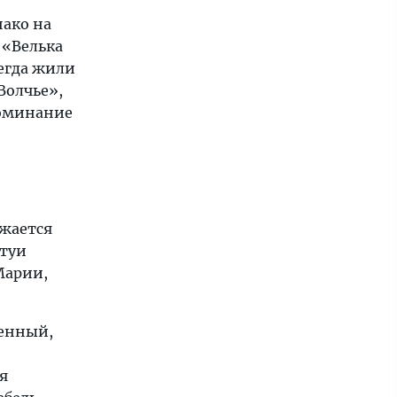
нако на
 «Велька
сегда жили
Волчье»,
поминание
лжается
атуи
Марии,
менный,
я