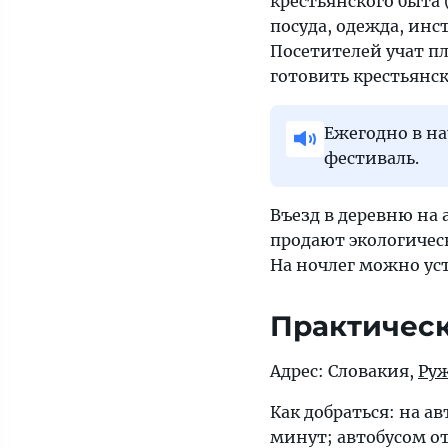
крестьянского быта 
посуда, одежда, ин
Посетителей учат п
готовить крестьянск
Ежегодно в н
фестиваль.
Въезд в деревню на 
продают экологичес
На ночлег можно ус
Практичес
Адрес: Словакия,
Ру
Как добраться: на а
минут; автобусом от