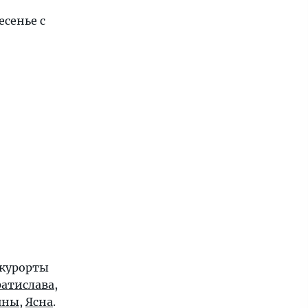
есенье с
 курорты
ратислава
,
яны
,
Ясна
.