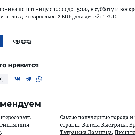
рника по пятницу с 10:00 до 15:00, в субботу и воскр
билетов для взрослых: 2 EUR, для детей: 1 EUR.
Следить
то нравится
омендуем
нтересовать
Самые популярные города и
Финляндия
,
страны:
Банска Быстрица
,
Б
я
.
Татранска Ломница
,
Пиешт